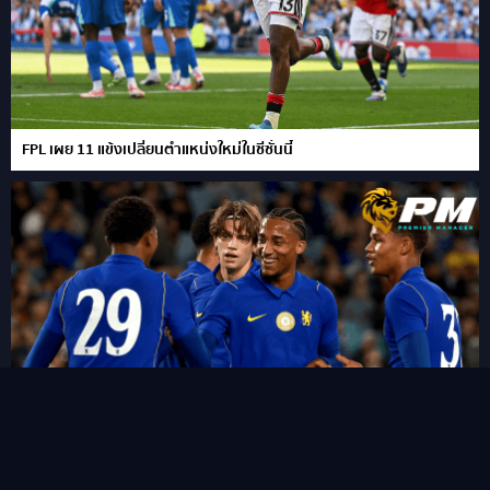
FPL เผย 11 แข้งเปลี่ยนตำแหน่งใหม่ในซีซั่นนี้