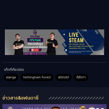
แท็กที่เกี่ยวข้อง
elanga
Nottingham Forest
ฟอเรสต์
อีลังกา
ข่าวสาร&แฟนตาซี