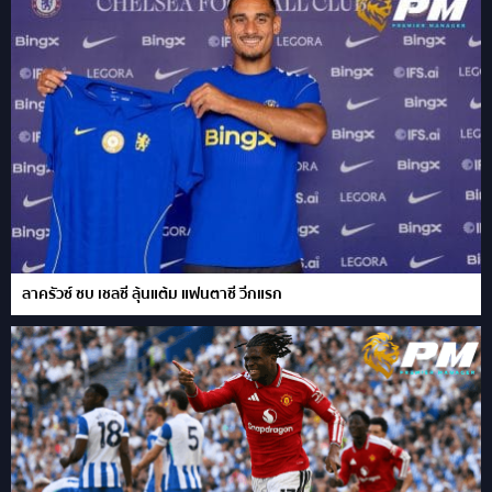
ลาครัวซ์ ซบ เชลซี ลุ้นแต้ม แฟนตาซี วีกแรก