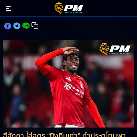
อีลังกา โชว์! กดแต้มสองหลักเบิ้ลสองวีกติด
อีลังกา ใส่สูตร “ยิงทีมเก่า” ทำประตูโทนพา