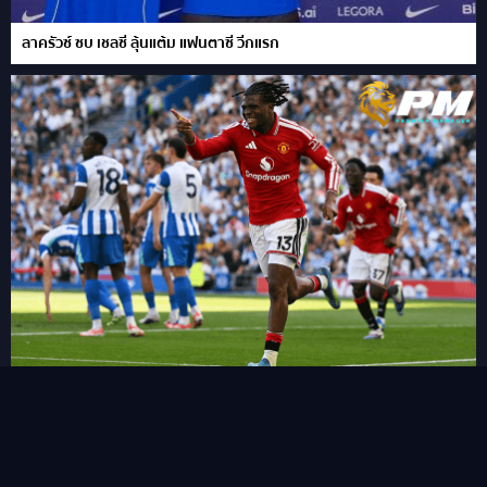
ลาครัวซ์ ซบ เชลซี ลุ้นแต้ม แฟนตาซี วีกแรก
FPL เผย 11 แข้งเปลี่ยนตำแหน่งใหม่ในซีซั่นนี้