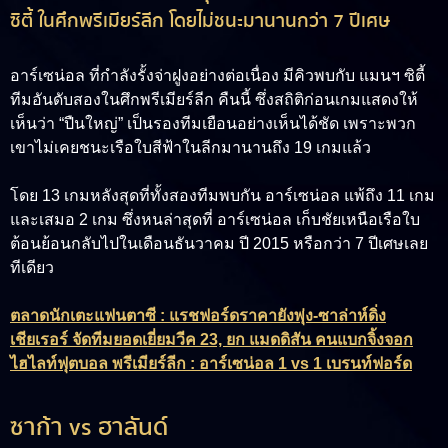
ซิตี้ ในศึกพรีเมียร์ลีก โดยไม่ชนะมานานกว่า 7 ปีเศษ
อาร์เซน่อล
ที่กำลังรั้งจ่าฝูงอย่างต่อเนื่อง มีคิวพบกับ แมนฯ ซิตี้
ทีมอันดับสองในศึกพรีเมียร์ลีก คืนนี้ ซึ่งสถิติก่อนเกมแสดงให้
เห็นว่า “ปืนใหญ่” เป็นรองทีมเยือนอย่างเห็นได้ชัด เพราะพวก
เขาไม่เคยชนะเรือใบสีฟ้าในลีกมานานถึง 19 เกมแล้ว
โดย 13 เกมหลังสุดที่ทั้งสองทีมพบกัน อาร์เซน่อล แพ้ถึง 11 เกม
และเสมอ 2 เกม ซึ่งหนล่าสุดที่ อาร์เซน่อล เก็บชัยเหนือเรือใบ
ต้อนย้อนกลับไปในเดือนธันวาคม ปี 2015 หรือกว่า 7 ปีเศษเลย
ทีเดียว
ตลาดนักเตะแฟนตาซี : แรชฟอร์ดราคายังพุ่ง-ซาล่าห์ดิ่ง
เชียเรอร์ จัดทีมยอดเยี่ยมวีค 23, ยก แมดดิสัน คนแบกจิ้งจอก
ไฮไลท์ฟุตบอล พรีเมียร์ลีก : อาร์เซน่อล 1 vs 1 เบรนท์ฟอร์ด
ซาก้า vs ฮาลันด์