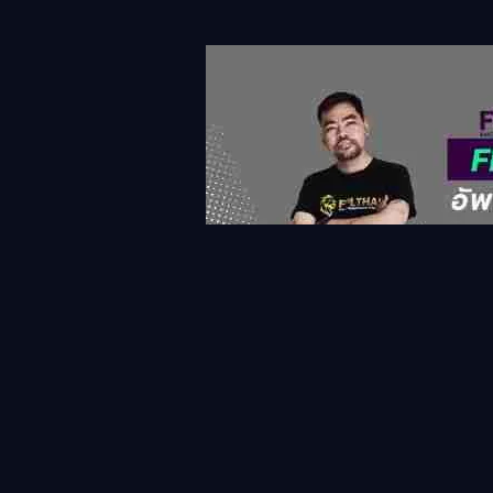
แท็กที่เกี่ยวข้อง
Fantasy Premier League
FPLTHAI
รีซ เจมส์
อั