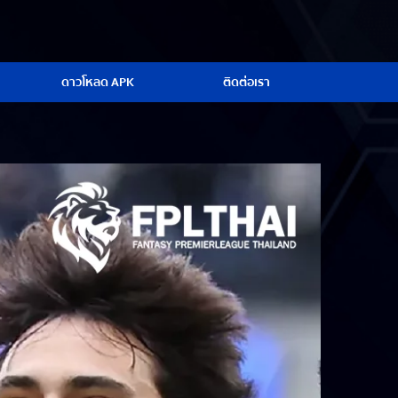
ดาวโหลด APK
ติดต่อเรา