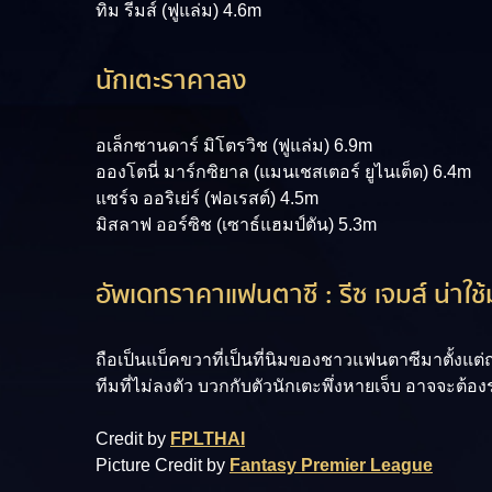
ทิม รีมส์ (ฟูแล่ม) 4.6m
นักเตะราคาลง
อเล็กซานดาร์ มิโตรวิช (ฟูแล่ม) 6.9m
อองโตนี่ มาร์กซิยาล (แมนเชสเตอร์ ยูไนเต็ด) 6.4m
แซร์จ ออริเย่ร์ (ฟอเรสต์) 4.5m
มิสลาฟ ออร์ซิช (เซาธ์แฮมป์ตัน) 5.3m
อัพเดทราคาแฟนตาซี : รีซ เจมส์ น่าใช้ม
ถือเป็นแบ็คขวาที่เป็นที่นิมของชาวแฟนตาซีมาตั้งแต่
ทีมที่ไม่ลงตัว บวกกับตัวนักเตะพึ่งหายเจ็บ อาจจะต้อง
Credit by
FPLTHAI
Picture Credit by
Fantasy Premier League