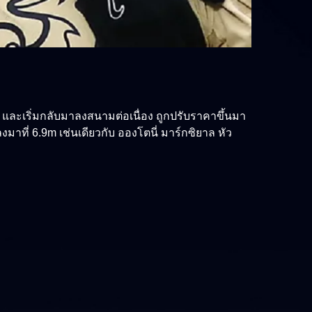
 และเริ่มกลับมาลงสนามต่อเนื่อง ถูกปรับราคาขึ้นมา
าที่ 6.9m เช่นเดียวกับ อองโตนี่ มาร์กซิยาล หัว