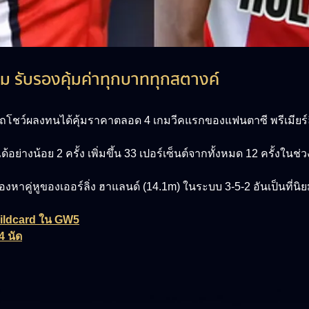
ีม รับรองคุ้มค่าทุกบาททุกสตางค์
มารถโชว์ผลงทนได้คุ้มราคาตลอด 4 เกมวีคแรกของแฟนตาซี พรีเมียร์
อย่างน้อย 2 ครั้ง เพิ่มขึ้น 33 เปอร์เซ็นต์จากทั้งหมด 12 ครั้งใน
งมองหาคู่หูของเออร์ลิ่ง ฮาแลนด์ (14.1m) ในระบบ 3-5-2 อันเป็นที่นิ
 Wildcard ใน GW5
4 นัด