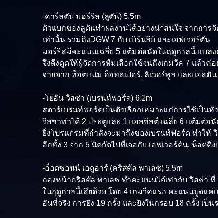
-คาร์ลตัน มอร์ริส (ลูตัน) 5.5m
ตัวแบกของลูตันทำผลงานได้อย่างน่าสนใจ จากการจั
เท่านั้น รวมถึงDGW 7 กับ เบิร์นลีย์ และเอฟเวอร์ตัน
มอร์ริสมีคะแนนเฉลี่ย 5 แต้มต่อนัดในฤดูกาลนี้ แบลง
จึงดึงดูดให้ผู้จัดการทีมเลือกใช้จนถึงเกมวีค 7 แล้วค
จากจาก ท็อตแน่ม ฮ็อทสเปอร์, ลิเวอร์พูล และแอสตัน 
-โยอัน วิสซ่า (เบรนท์ฟอร์ด) 6.2m
สตาร์เบรนท์ฟอร์ดเป็นตัวเลือกเหมาะแก่การใช้เป็นห
วิสซาทำได้ 2 ประตูและ 1 แอสซิสต์ เฉลี่ย 6 แต้มต่อนั
ยิ่งโปรแกรมที่กำลังจะมาถึงของเบรนท์ฟอร์ด ทำให้ วิส
อีกทั้ง 3 จาก 5 นัดถัดไปที่เจอกับ เอฟเวอร์ตัน, น็อตติ
-อ็อดซอนน์ เอดูอาร์ (คริสตัล พาเลซ) 5.5m
กองหน้าคริสตัล พาเลซ ทำคะแนนได้เท่ากับ วิสซ่า ที่ 2
ในฤดูกาลนี้เสียด้วย โดย 4 เกมวีคแรก คะแนนบูดแค่เ
อันที่จริง การยิง 19 ครั้ง และยิงในกรอบ 18 ครั้ง เป