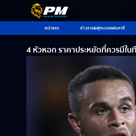
หน้าแรก
ข่าวสาร&ฟุตบอลแฟนตาซี
4 หัวหอก ราคาประหยัดที่ควรมีในท