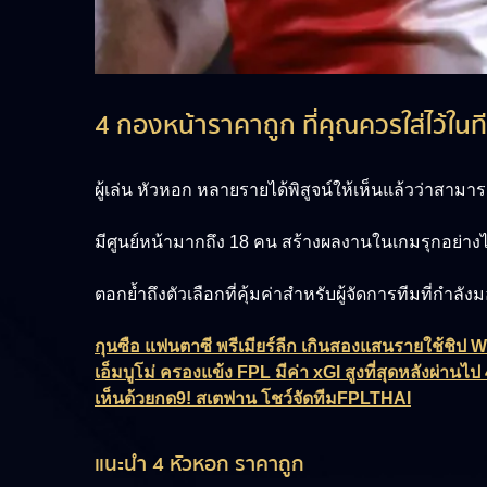
4 กองหน้าราคาถูก ที่คุณควรใส่ไว้ในท
ผู้เล่น หัวหอก หลายรายได้พิสูจน์ให้เห็นแล้วว่าสา
มีศูนย์หน้ามากถึง 18 คน สร้างผลงานในเกมรุกอย่างได้
ตอกย้ำถึงตัวเลือกที่คุ้มค่าสำหรับผู้จัดการทีมที่กำลั
กุนซือ แฟนตาซี พรีเมียร์ลีก เกินสองแสนรายใช้ชิป
เอ็มบูโม่ ครองแข้ง FPL มีค่า xGI สูงที่สุดหลังผ่านไป 
เห็นด้วยกด9! สเตฟาน โชว์จัดทีมFPLTHAI
แนะนำ 4 หัวหอก ราคาถูก