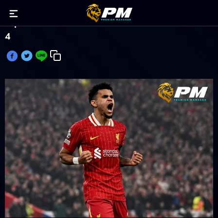
หลุยส์ ดิอาซ แฮตทริก กักโป ยิงต่อเนื่อง เกม ชปล. นัด
4