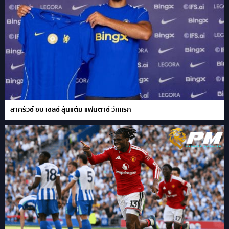
ลาครัวซ์ ซบ เชลซี ลุ้นแต้ม แฟนตาซี วีกแรก