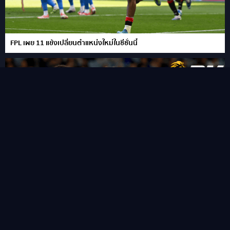
FPL เผย 11 แข้งเปลี่ยนตำแหน่งใหม่ในซีซั่นนี้
“ชูเอา เปโดร” ซัดแฮททริคสายฟ้าแลบ!พลิกนรกพาเชลซี อัด เวสเทิร์น
ซิดนีย์ 6-4