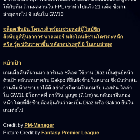
ให้กับทีม ด้านผลงานใน FPL เขาทำไปแล้ว 21 แต้ม ซึ่งเกม
ล่าสุดกดไป 9 แต้มใน GW10
ชล็อต ยืนยัน โคนาเต้ พร้อมช่วยหงส์บู๊ ไลป์ซิก
สิงห์บลูส์ลุ้นอาการ พาลเมอร์ หลังโดนลิซานโดรเตะหนัก
คริส วู้ด ปรับราคาขึ้น หลังกดประตูที่ 8 ในเกมล่าสุด
หน้าเป้า
เกมเมื่อคืนที่ผ่านมา อาร์เนอ ชล็อต ใช้งาน Diaz เป็นศูนย์หน้า
ตัวเป้า สลับบทบาทกับ Gakpo ที่ยืนฝั่งซ้ายในสนาม ซึ่งนับว่าเล่น
งานทีมห้างขายยาได้ดี อย่างไรก็ตามในเกมกับ แอสตัน วิลล่า
ใน GW11 มีโอกาสที่
ดาร์วิน นูเญซ (7.1m)
จะกลับมายืนกอง
หน้า โดยที่ฝั่งซ้ายต้องลุ้นกันว่าจะเป็น Diaz หรือ Gakpo ยืนใน
เกมต่อไป
Credit by
PM-Manager
Picture Credit by
Fantasy Premier League