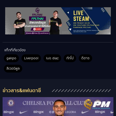
แท็กที่เกี่ยวข้อง
gakpo
Liverpool
luis diaz
กักโป
ดิอาซ
ลิเวอร์พูล
ข่าวสาร&แฟนตาซี