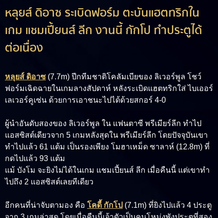
หลุยส์ ดิอาซ ระเบิดฟอร์ม ตะบันแฮตทริกใน
เกม แชมเปี้ยนส์ ลีก งานนี้ กักโป ทำประตูได้
ต่อเนื่อง
หลุยส์ ดิอาซ
(7.7m)
ปีกทีมชาติโคลัมเบียของ ลิเวอร์พูล โชว์
ฟอร์มเฉิดฉายในเกมลางสัปดาห์ หลังระเบิดแฮตทริกใส่ ไบเออร์
เลเวอร์คูเซ่น ด้วยการเอาชนะไปได้ด้วยสกอร์ 4-0
ผู้นำอันดับสองของ ลิเวอร์พูล ใน แฟนตาซี พรีเมียร์ลีก ทำไป
แอสซิสต์เดียวจาก 5 เกมหลังสุดใน พรีเมียร์ลีก โดยปัจจุบันเขา
ทำไปแล้ว 61 แต้ม เป็นรองเพียง
โมฮาเหม็ด ซาลาห์ (12.8m)
ที่
กดไปแล้ว 93 แต้ม
แม้ บังโม จะยิงไม่ได้ในเกม แชมเปี้ยนส์ ลีก เมื่อคืนนี้ แต่เขาทำ
ไปถึง 2 แอสซิสต์เลยทีเดียว
อีกคนที่น่าจับตามอง คือ
โคดี้ กักโป
(7.1m)
ที่ยิงไปแล้ว 4 ประตู
จาก 3 เกมล่าสุด โดยเมื่อคืนนี้เจ้าตัวเป็นคนโหม่งพังประตูที่สอง