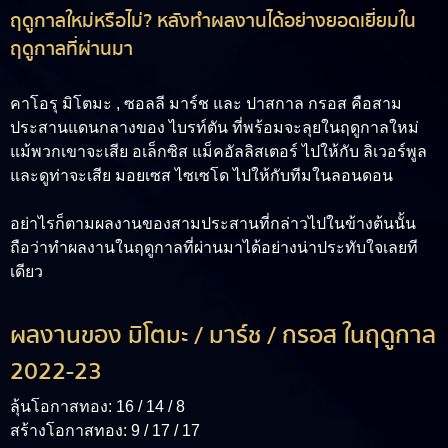
ฤดูกาลใหม่หรือไม่? หลังทำผลงานได้อย่างยอดเยี่ยมใน
ฤดูกาลที่ผ่านมา
คาโอรุ มิโตมะ , ซอลลี มาร์ช และ ปาสกาล กรอส
คือสาม
ประสานแดนกลางของ ไบรท์ตัน ที่พร้อมจะลุยในฤดูกาลใหม่
แม้พวกเขาจะเสีย อเล็กซิส แม็คอัลลิสเตอร์ ไปให้กับ ลิเวอร์พูล
และดูท่าจะเสีย มอยเซส ไซเซโด ไปให้กับทีมในลอนดอน
อย่าไรก็ตามผลงานของสามประสานที่กล่าวไปในข้างต้นนั้น
ถือว่าทำผลงานในฤดูกาลที่ผ่านมาได้อย่างน่าประทับใจเลยที
เดียว
ผลงานของ มิโตมะ / มาร์ช / กรอส ในฤดูกาล
2022-23
ลุ้นโอกาสทอง: 16 / 14 / 8
สร้างโอกาสทอง: 9 / 17 / 17