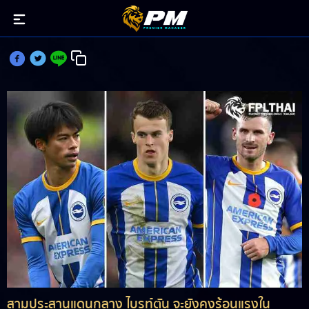
ส่องผลงานสามแดนกลาง ไบรท์ตัน จากปีที่แล้ว
สามประสานแดนกลาง ไบรท์ตัน จะยังคงร้อนแรงใน