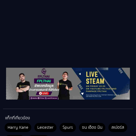
แท็กที่เกี่ยวข้อง
Harry Kane
Leicester
Spurs
ซน เฮือง มิน
สเปอร์ส