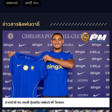
เลสเตอร์
แฮร์รี่ เคน
ข่าวสาร&แฟนตาซี
ลาครัวซ์ ซบ เชลซี ลุ้นแต้ม แฟนตาซี วีกแรก