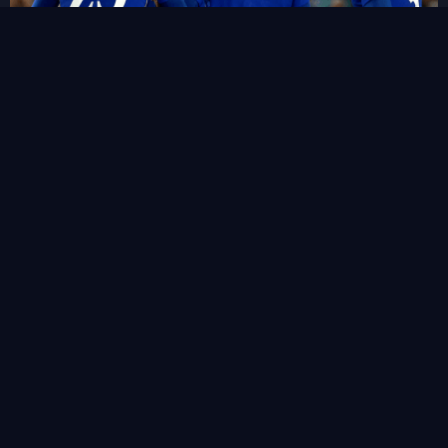
“ชูเอา เปโดร” ซัดแฮททริคสายฟ้าแลบ!พลิกนรกพาเชลซี อัด เวสเทิร์น
ซิดนีย์ 6-4