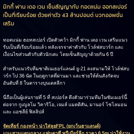
มิกกี้ ฟาน เดอ เวน เซ็นสัญญากับ ทอตแน่ม ฮอทสเปอร์
เป็นที่เรียบร้อย ด้วยค่าตัว 43 ล้านปอนด์ บวกออพชั่น
เสริม
ทอตแน่ม ฮอทสเปอร์ เปิดตัวคว้า
มิกกี้ ฟาน เดอ เวน
เสริมแนว
รับเป็นที่เรียบร้อยแล้ว หลังเจรจาค่าตัวกับ โวล์ฟสบวร์ก และ
เงื่อนไขส่วนตัวกับตัวนักเตะ โดยเซ็นสัญญาด้วยกัน 6 ปี
สำหรับแนวรับทีมชาติเนเธอร์แลนด์ ยู-21 ลงสนามให้ โวล์ฟสบ
วร์ก ไป 36 นัด ในฤดูกาลที่ผ่านมา และช่วยให้ต้นสังกัดจบ
อันดับที่ 8 ในตารางบุนเดสลีกา
นี่ถือเป็นผู้เล่นรายที่ 5 ที่ สเปอร์ส ดึงตัวมาร่วมทีมในซัมเมอร์นี้
ต่อจาก กูเญลโม วิคาริโอ, เจมส์ แมดดิสัน, มานอร์ โซโลมอน
และ แอชลีย์ ฟิลลิปส์
จัดเทียร์ กองหน้า น่าใส่ลุยFPL (ยกเว้นฮาแลนด์)
แนะสามแดนกลาง แฟนตาซี พรีเมียร์ลีก ราคา 6.5m น่าใช้งาน