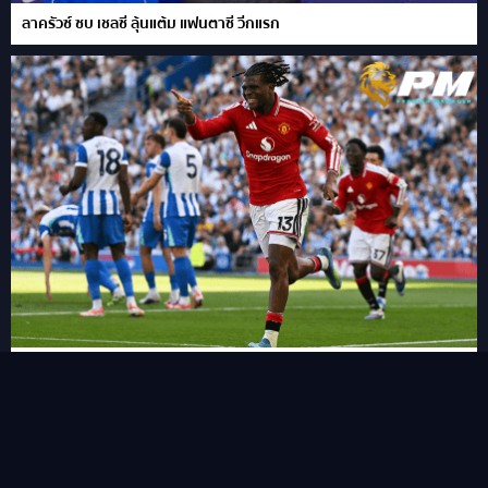
ลาครัวซ์ ซบ เชลซี ลุ้นแต้ม แฟนตาซี วีกแรก
FPL เผย 11 แข้งเปลี่ยนตำแหน่งใหม่ในซีซั่นนี้