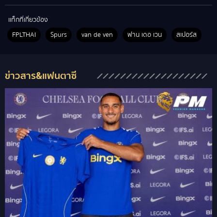
แท็กที่เกี่ยวข้อง
FPLTHAI
Spurs
van de ven
ฟาน เดอ เวน
สเปอร์ส
ข่าวสาร&แฟนตาซี