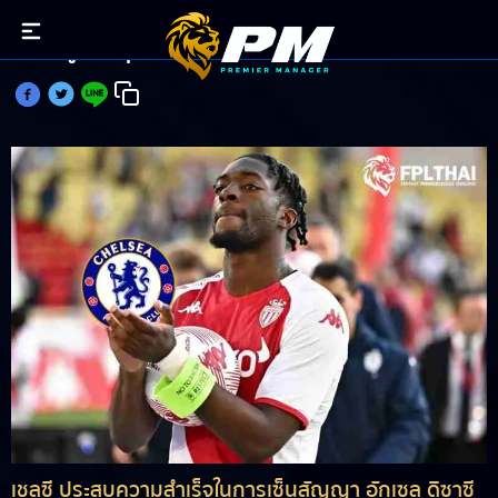
สิงห์บลู บรรลุข้อตกลง 38 ลป. ดึง ดิซาซี ยืนแนวรับ
เชลซี ประสบความสำเร็จในการเซ็นสัญญา อักเซล ดิซาซี