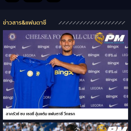
ข่าวสาร&แฟนตาซี
ลาครัวซ์ ซบ เชลซี ลุ้นแต้ม แฟนตาซี วีกแรก