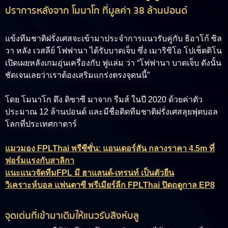
ปราการหลังจาก โมนาโก ที่มูลค่า 38 ล้านปอนด์
แข้งทีมชาติฝรั่งเศสจะเข้ามาประจำการแนวรับคู่กับ ธิอาโก้ ซิล
วา หลัง เวสลีย์ โฟฟานา ได้รับบาดเจ็บ ซึ่ง เมาริซิโอ โปเช็ตติโน
เปิดเผยหลังเกมอุ่นเครื่องกับ ฟูแล่ม ว่า “โฟฟานา บาดเจ็บ ดังนั้น
ชัดเจนเลยว่าเราต้องเสริมแกร่งตรงจุดนนี้”
โดย โมนาโก ดึง ดิซาซี มาจาก รีมส์ ในปี 2020 ด้วยค่าตัว
ประมาณ 12 ล้านปอนด์ และมีชื่อติดทีมชาติฝรั่งเศสลุยฟุตบอล
โลกที่ประเทศกาตาร์
แมวมอง FPLThai พรีซีซั่น: แอนเดอร์สัน กลางราคา 4.5m ที่
ฟอร์มแรงกับสาลิกา
แนะแนวจัดทีมFPL มี ฮาแลนด์-เทรนท์ เป็นตัวยืน
วิเคราะห์บอล แฟนตาซี พรีเมียร์ลีก FPLThai ปิดฤดูกาล EP8
จุดเด่นที่เข้ามาเติมให้แนวรับสิงห์บลู