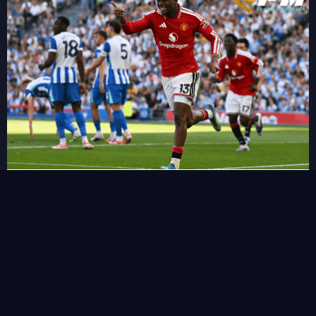
FPL เผย 11 แข้งเปลี่ยนตำแหน่งใหม่ในซีซั่นนี้