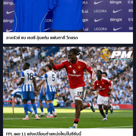
ลาครัวซ์ ซบ เชลซี ลุ้นแต้ม แฟนตาซี วีกแรก
FPL เผย 11 แข้งเปลี่ยนตำแหน่งใหม่ในซีซั่นนี้