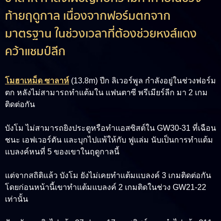
ท้ายฤดูกาล เนื่องจากฟอร์มตกจาก
มาตรฐาน ในช่วงเวลาที่ต้องช่วยหงส์แดง
คว้าแชมป์ลีก
โมฮาเหม็ด ซาลาห์
(13.8m)
ปีก ลิเวอร์พูล กำลังอยู่ในช่วงฟอร์ม
ตก หลังไม่สามารถทำแต้มใน แฟนตาซี พรีเมียร์ลีก มา 2 เกม
ติดต่อกัน
บังโม ไม่สามารถยิงประตูหรือทำแอสซิสต์ใน GW30-31 ที่เฉือน
ชนะ เอฟเวอร์ตัน และบุกไปแพ้ให้กับ ฟูแล่ม นับเป็นการทำแต้ม
แบลงค์หนที่ 5 ของเขาในฤดูกาลนี้
แต่จากสถิติแล้ว บังโม ยังไม่เคยทำแต้มแบลงค์ 3 เกมติดต่อกัน
โดยก่อนหน้านี้เขาทำแต้มแบลงค์ 2 เกมติดในช่วง GW21-22
เท่านั้น