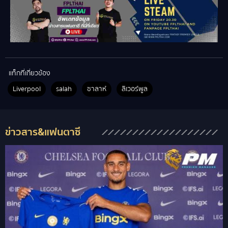
แท็กที่เกี่ยวข้อง
Liverpool
salah
ซาลาห์
ลิเวอร์พูล
ข่าวสาร&แฟนตาซี