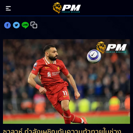
สถิติชี้ ซาลาห์ ไม่เคยแต้มแบลงค์ 3 เกมติด
ซาลาห์ กำลังเผชิญกับความท้าทายในช่วง