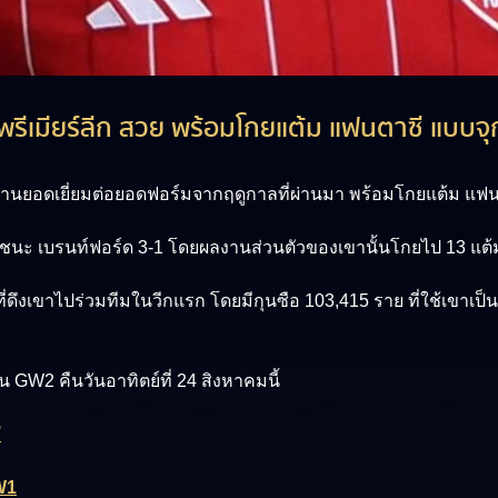
ม พรีเมียร์ลีก สวย พร้อมโกยแต้ม แฟนตาซี แบบจ
านยอดเยี่ยมต่อยอดฟอร์มจากฤดูกาลที่ผ่านมา พร้อมโกยแต้ม แฟนต
เอาชนะ เบรนท์ฟอร์ด 3-1 โดยผลงานส่วนตัวของเขานั้นโกยไป 13 แต้
ที่ดึงเขาไปร่วมทีมในวีกแรก โดยมีกุนซือ 103,415 ราย ที่ใช้เขาเป็
GW2 คืนวันอาทิตย์ที่ 24 สิงหาคมนี้
่
W1