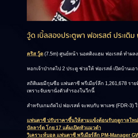
วู้ด เบิ้ลสองประตูพา ฟอเรสต์ ประเดิ
คริส วู้ด
(7.5m)
ศูนย์หน้า นอตติงแฮม ฟอเรสต์ ทำผลง
หอกเจ้าป่ากดไป 2 ประตู ช่วยให้ ฟอเรสต์ เปิดบ้าน
สถิติเผยมีกุนซือ แฟนตาซี พรีเมียร์ลีก 1,261,678 ราย
เพราะจับเขานั่งตัวสำรองในวีกนี้
สำหรับเกมถัดไป ฟอเรสต์ จะพบกับ พาเลซ (FDR-3) ใน 
แฟนตาซี ปรับราคาขึ้นให้สามแข้งต้อนรับฤดูกาลใหม
บัลลาร์ด โกย 17 แต้มเปิดหัวแมวดำ
วิเคราะห์บอล แฟนตาซี พรีเมียร์ลีก PM-Manager G