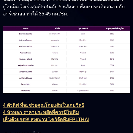
ยูไนเต็ด วิ่งเร็วสุดเป็นอันดับ 5 หลังจากพึ่งลงประเดิมสนามกับ
อาร์เซนอล ทำได้ 35.45 กม./ชม.
4 ตัวดิฟ ที่จะช่วยคุณโกยแต้มในเกมวีค5
4 หัวหอก ราคาประหยัดที่ควรมีในทีม
เห็นด้วยกด9! สเตฟาน โชว์จัดทีมFPLTHAI