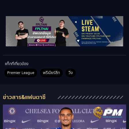
แท็กที่เกี่ยวข้อง
Premier League
พรีเมียร์ลีก
วิ่ง
ข่าวสาร&แฟนตาซี