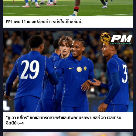
FPL เผย 11 แข้งเปลี่ยนตำแหน่งใหม่ในซีซั่นนี้
“ชูเอา เปโดร” ซัดแฮททริคสายฟ้าแลบ!พลิกนรกพาเชลซี อัด เวสเทิร์น
ซิดนีย์ 6-4