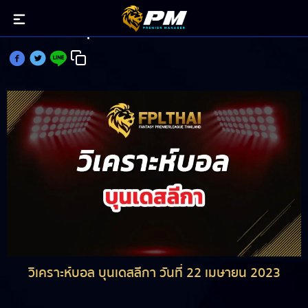
วิเคราะห์บอล บุนเดสลีกา วันที่ 22 เมษายน 2023
วิเคราะห์บอล บุนเดสลีกา วันที่ 22 เมษายน 2023