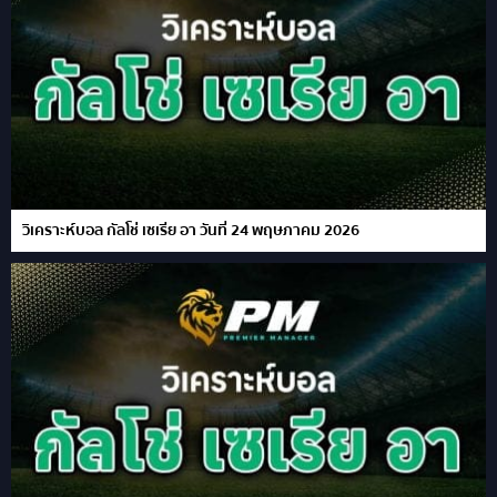
วิเคราะห์บอล กัลโช่ เซเรีย อา วันที่ 24 พฤษภาคม 2026