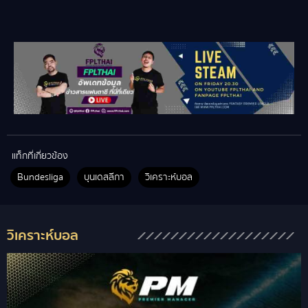
แท็กที่เกี่ยวข้อง
Bundesliga
บุนเดสลีกา
วิเคราะห์บอล
วิเคราะห์บอล