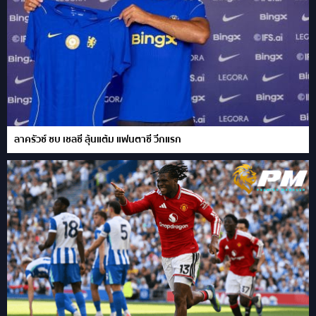
ลาครัวซ์ ซบ เชลซี ลุ้นแต้ม แฟนตาซี วีกแรก