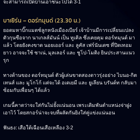
จะสามารถเปิดบ้านเอาชนะไปได้ 3-1
บาเยิร์น – ดอร์ทมุนด์ (23.30 น.)
ยอดมหาบิ๊กแมตช์ลูกหนังเมืองเบียร์ เจ้าบ้านมีการเปลี่ยนแปลง
ตัวกุนซือจาก นาเกลส์มันน์ เป็น ทูเคิล ซึ่งเคยคุม ดอร์ทมุนด์ มา
แล้ว โดยยังคงขาด นอยเออร์ และ ลูคัส เฟร์นันเดซ ที่ปิดเทอม
ยาว อาจจะใช้ ซาเน่, มุลเลอร์ และ ชูโป-โมติง ยินประสานแนว
รุก
ทางด้านของ ดอร์ทมุนด์ ตัวผู้เล่นขาดสองดาวรุ่งอย่าง ไบนอ-กิต
เทนส์ และ มูโกโก้ แต่จะได้ อเดเยมี และ ยูเลียน บรันด์ท กลับมา
ซ้อมกับเพื่อนๆ ได้แล้ว
เกมนี้คาดว่าจะใส่กันไม่ยั้งแน่นอน เพระเดิมพันตำแหน่งจ่าฝูง
เอาไว้ โดยสกอร์น่าจะจบที่ผลัดกันยิงใส่คู่แข่งแน่นอน
ฟันธง:
เสือใต้เฉือนเสือเหลือง 3-2