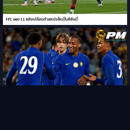
FPL เผย 11 แข้งเปลี่ยนตำแหน่งใหม่ในซีซั่นนี้
“ชูเอา เปโดร” ซัดแฮททริคสายฟ้าแลบ!พลิกนรกพาเชลซี อัด เวสเทิร์น
ซิดนีย์ 6-4