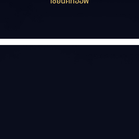
“เซียนคิกออฟ”