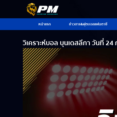
หน้าแรก
ข่าวสาร&ฟุตบอลแฟนตาซี
วิเคราะห์บอล บุนเดสลีกา วันที่ 2