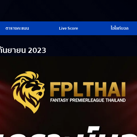
ตารางคะแนน
Live Score
ไฮไลท์บอล
4 กันยายน 2023