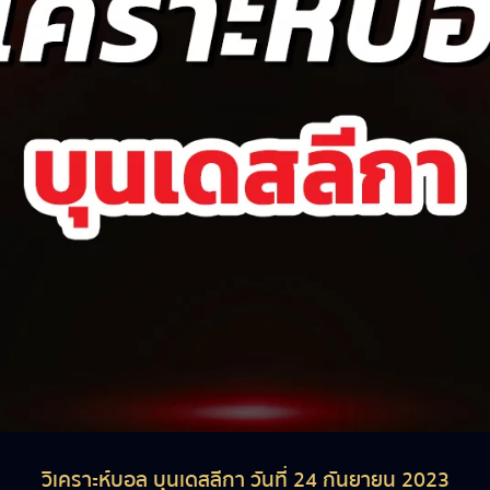
วิเคราะห์บอล บุนเดสลีกา วันที่ 24 กันยายน 2023