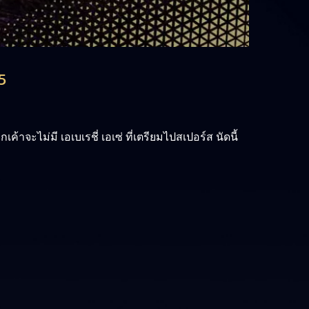
25
าจะไม่มี เอเบเรชี่ เอเซ่ ที่เตรียมไปสเปอร์ส นัดนี้