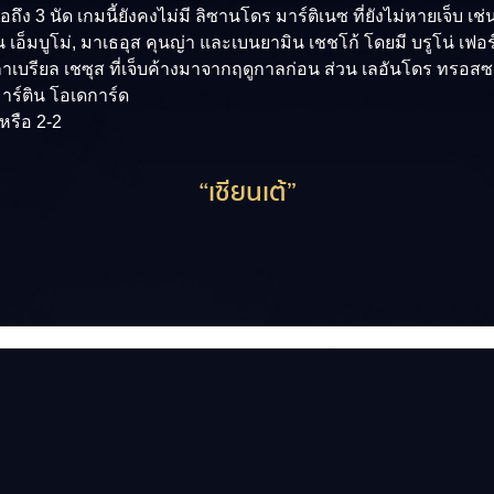
ถึง 3 นัด เกมนี้ยังคงไม่มี ลิซานโดร มาร์ติเนซ ที่ยังไม่หายเจ็บ เช่
 เอ็มบูโม่, มาเธอุส คุนญ่า และเบนยามิน เชชโก้ โดยมี บรูโน่ เฟ
ี กาเบรียล เชซุส ที่เจ็บค้างมาจากฤดูกาลก่อน ส่วน เลอันโดร ทรอสซา
าร์ติน โอเดการ์ด
 หรือ 2-2
“เซียนเต้”