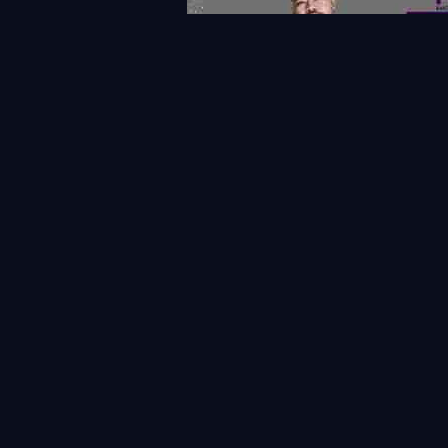
แท็กที่เกี่ยวข้อง
Arsenal
Chelsea
Manchester United
Premier
วิเคราะห์บอล