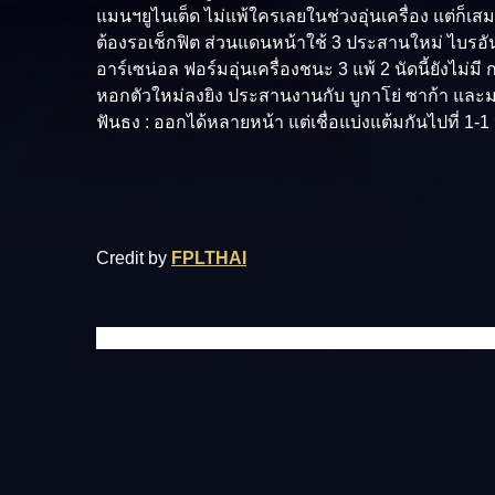
แมนฯยูไนเต็ด ไม่แพ้ใครเลยในช่วงอุ่นเครื่อง แต่ก็เสมอ
ต้องรอเช็กฟิต ส่วนแดนหน้าใช้ 3 ประสานใหม่ ไบรอัน
อาร์เซน่อล ฟอร์มอุ่นเครื่องชนะ 3 แพ้ 2 นัดนี้ยังไม่ม
หอกตัวใหม่ลงยิง ประสานงานกับ บูกาโย่ ซาก้า และม
ฟันธง : ออกได้หลายหน้า แต่เชื่อแบ่งแต้มกันไปที่ 1-1
Credit by
FPLTHAI