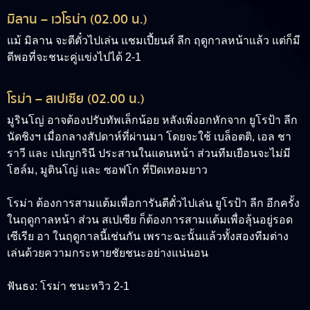
มิลาน – เวโรน่า (02.00 น.)
แม้ มิลาน จะตีตั๋วไปเล่น แชมเปี้ยนส์ ลีก ฤดูกาลหน้าแล้ว แต่ก็มี
ดีพอที่จะชนะคู่แข่งไปได้ 2-1
โรม่า – สเปเซีย (02.00 น.)
มูรินโญ่ อาจต้องปรับทัพเล็กน้อย หลังเพิ่งอกหักจาก ยูโรป้า ลีก
นัดชิงฯ เมื่อกลางสัปดาห์ที่ผ่านมา โดยจะใช้ เบล็อตติ, เอล ชา
ราวี และ เปเญกรินี ประสานในแดนหน้า ส่วนทีมเยือนจะไม่มี
โฮล์ม, มูตินโญ่ และ ซอฟโก ที่ปิดเทอมยาว
โรม่า ต้องการสามแต้มเพื่อการันตีตั๋วไปเล่น ยูโรป้า ลีก อีกครั้ง
ในฤดูกาลหน้า ส่วน สเปเซีย ก็ต้องการสามแต้มเพื่อลุ้นอยู่รอด
เซีเรีย อา ในฤดูกาลนี้เช่นกัน เพราะฉะนั้นแล้วทั้งสองทีมต่าง
เล่นด้วยความกระหายชัยชนะอย่างแน่นอน
ฟันธง:
โรม่า ชนะหวิว 2-1