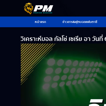
หน้าแรก
ข่าวสาร&ฟุตบอลแฟนตาซี
วิเคราะห์บอล กัลโช่ เซเรีย อา วัน