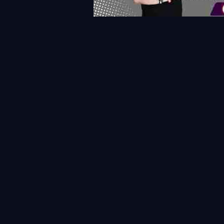
แท็กที่เกี่ยวข้อง
Serie A
กัลโช่ เซเรีย อา
วิเคราะห์บอล
วิเคราะห์บอล