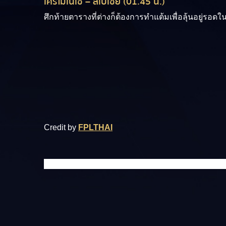
เครโมเนเซ่ – สเปเซีย (01.45 น.)
ศึกท้ายตารางที่ต่างก็ต้องการทำแต้มเพื่อลุ้นอยู่รอ
Credit by
FPLTHAI