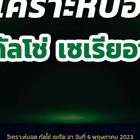
วิเคราะห์บอล กัลโช่ เซเรีย อา วันที่ 6 พฤษภาคม 2023