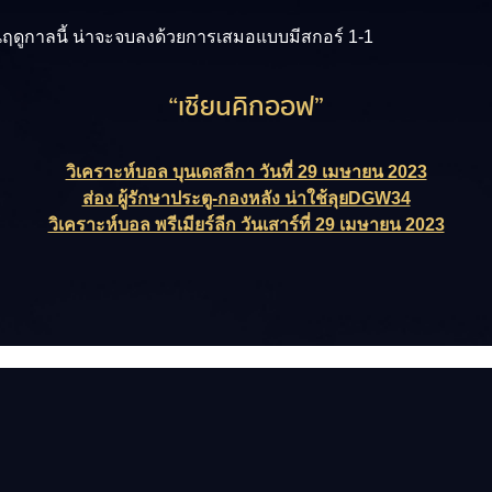
ดในฤดูกาลนี้ น่าจะจบลงด้วยการเสมอแบบมีสกอร์ 1-1
“เซียนคิกออฟ”
วิเคราะห์บอล บุนเดสลีกา วันที่ 29 เมษายน 2023
ส่อง ผู้รักษาประตู-กองหลัง น่าใช้ลุยDGW34
วิเคราะห์บอล พรีเมียร์ลีก วันเสาร์ที่ 29 เมษายน 2023