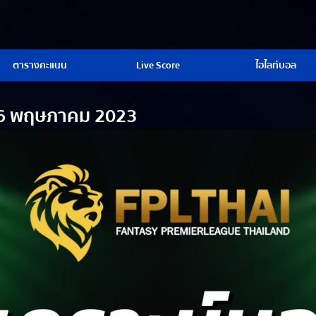
ตารางคะแนน
Live Score
ไฮไลท์บอล
ที่ 6 พฤษภาคม 2023