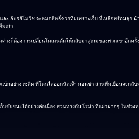
า และ อิบรฮิโมวิช จะหมดสิทธิ์ช่วยทีมเพราะเจ็บ ที่เหลือพร้อมลุย นำ
ีมเก่า
งทีมต่างก็ต้องการเปลี่ยนโมเมนตัมให้กลับมาสู่เกมของพวกเขาอีกครั้ง 
อย่าง เซลิค ที่โดนไล่ออกนัดเจ๊า มอนซ่า ส่วนทีมเยือนจะกลับมาใช
ก็บชัยชนะได้อย่างต่อเนื่อง สวนทางกับ โรม่า ที่แผ่วมากๆ ในช่วงห