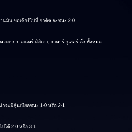
้านมัน ขอเชียร์ไปที่ กาดิซ จะชนะ 2-0
ิด อลาบา, เอแดร์ มิลิเตา, อาดาร์ กูเลอร์ เจ็บทั้งหมด
น่าจะมีลุ้นเบียดชนะ 1-0 หรือ 2-1
ไปได้ 2-0 หรือ 3-1