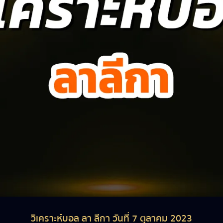
วิเคราะห์บอล ลา ลีกา วันที่ 7 ตุลาคม 2023