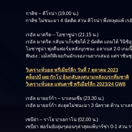
กาดิซ – คิโรน่า (19.00 น.)
กาดิซ ไม่ชนะมา 4 นัดติด ส่วน คิโรน่า พี่งหลุดแพ้ เ
เรอัล มาดริด – โอซาซูน่า (21.15 น.)
เรอัล มาดริด กลับมาเก็บชัยได้ 2 นัดติด แถมได้ วินิซิอ
โอซาซูน่า พุ่งคืนฟอร์มหลังบุกชนะ อลาเบส 2-0 เกมนี้ไ
ฟันธง : แม้สถิติเจอกันมักเจองานยากเสมอ แต่ราชันชุ
วิเคราะห์บอล พรีเมียร์ลีก วันที่ 7 ตุลาคม 2023
คล็อปป์ เผย กักโป ลุ้นกลับลงสนามหลังเบรกทีมชาติ
วิเคราะห์บอล แฟนตาซี พรีเมียร์ลีก 2023/24 GW8
เรอัล มายอร์ก้า – บาเลนเซีย (23.30 น.)
เรอัล มายอร์ก้า สะดุดไม่ชนะมา 3 นัดรวด ด้าน บาเลนเซ
เซบีย่า – ราโย บาเยกาโน่ (02.00 น.)
เซบีย่า ฟอร์มยังลุ่มๆดอนๆล่าสุดแพ้บาร์ซ่า 0-1 ส่วน 