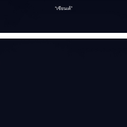
“เซียนเต้”