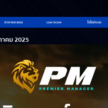
ตารางคะแนน
Live Score
ไฮไลท์บอล
ฤษภาคม 2025