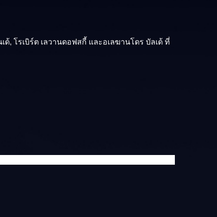
นเด้, โรเบิร์ต เลวานดอฟสกี้ และอเลฆานโดร บัลเด้ ที่