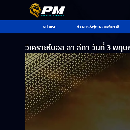
หน้าแรก
ข่าวสาร&ฟุตบอลแฟนตาซี
วิเคราะห์บอล ลา ลีกา วันที่ 3 พ