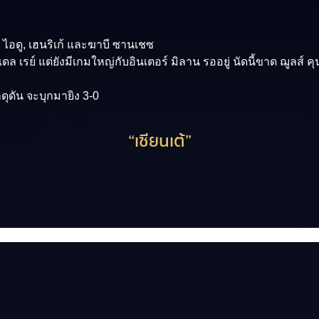
จ ไอดู, เฮนริเก้ และฆาบี ซานเชซ
ล เรย์ แต่ยังมีเกมใหญ่กับอินเตอร์ มิลาน รออยู่ นัดนี้ขาด ฌูลส์ คุ
ุกดุดัน จะบุกมายิง 3-0
“เซียนเต้”