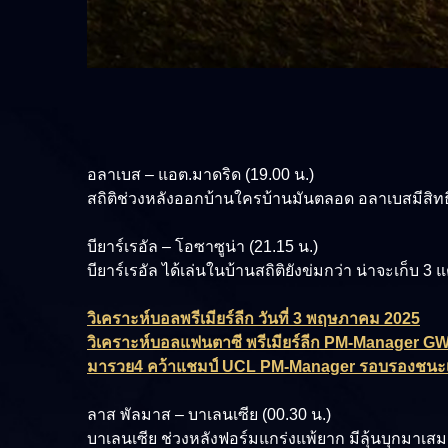
อลาเบส – แอต.มาดริด (19.00 น.)
สถิติช่วงหลังออกบ้านใครบ้านมันตลอด อลาเบสมีสิทธิ
บียาร์เรอัล – โอซาซูน่า (21.15 น.)
บียาร์เรอัล ได้เล่นในบ้านสถิติยังข่มกว่า น่าจะเก็บ 3 
วิเคราะห์บอลพรีเมียร์ลีก วันที่ 3 พฤษภาคม 2025
วิเคราะห์บอลแฟนตาซี พรีเมียร์ลีก PM-Manager G
มารวย4 คว้าแชมป์ UCL PM-Manager รอบรองชนะเลิ
ลาส พัลมาส – บาเลนเซีย (00.30 น.)
บาเลนเซีย ช่วงหลังฟอร์มแกร่งแพ้ยาก มีลุ้นบุกมาเสม