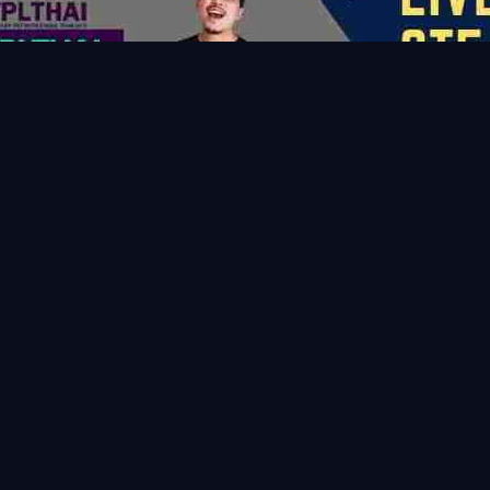
ลา ลีกา
วิเคราะห์บอล
แอตเลติโก มาดริด