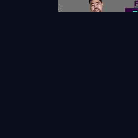
แท็กที่เกี่ยวข้อง
Atletico Madrid
Barcelona
la Liga
บาร์เซโลน่า
วิเคราะห์บอล