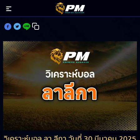
วิเคราะห์บอล ลา ลีกา วันที่ 30 มีนาคม 2025
วิเคราะห์บอล ลา ลีกา วันที่ 30 มีนาคม 2025