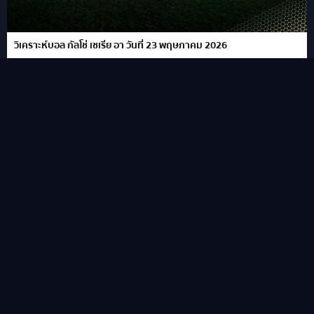
วิเคราะห์บอล กัลโช่ เซเรีย อา วันที่ 23 พฤษภาคม 2026
วิเคราะห์บอล ลา ลีกา วันที่ 10 พฤษภาคม 2026