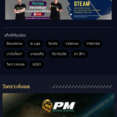
แท็กที่เกี่ยวข้อง
Barcelona
la Liga
Sevilla
Valencia
Villarreal
บาร์เซโลน่า
บาเลนเซีย
บียาร์เรอัล
ลา ลีกา
วิเคราะห์บอล
เซบีย่า
วิเคราะห์บอล