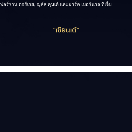
ฟอร์ราน ตอร์เรส, ฌูล์ส คุนเด้ และมาร์ค เบอร์นาล ที่เจ็บ
“เซียนเต้”