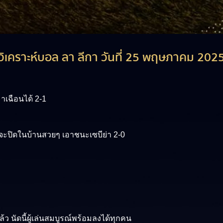
วิเคราะห์บอล ลา ลีกา วันที่ 25 พฤษภาคม 202
มาเฉือนได้ 2-1
ี้จะปิดในบ้านสวยๆ เอาชนะเซบีย่า 2-0
้ว นัดนี้ผู้เล่นสมบูรณ์พร้อมลงได้ทุกคน