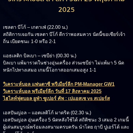
2025
เซลตา บีโก้ – เกตาเฟ่ (22.00 น.)
สถิติการเจอกัน เซลตา บีโก้ ดีกว่าพอสมควร นัดนี้ขอเชียร์เจ้า
ถิ่น เบียดชนะ 1-0 หรือ 2-1
แอธเลติก บิลเบา – เซบีย่า (00.30 น.)
บิลเบา แพ้มารวดในช่วงอุ่นเครื่อง ส่วนเซบีย่า ไม่แพ้มา 5 นัด
หนักไปทางเสมอ เกมนี้โอกาสออกเสมอสูง 1-1
วิเคราะห์บอล แฟนตาซี พรีเมียร์ลีก PM-Manager GW1
วิเคราะห์บอล พรีเมียร์ลีก วันที่ 17 สิงหาคม 2025
ไฮไลท์ฟุตบอล ยูฟ่า ซูเปอร์ คัพ : เปแอสเช vs สเปอร์ส
เอสปันญ่อล – แอตเลติโก้ มาดริด (02.30 น.)
เอสปันญ่อล อุ่นเครื่อง 5 นัดหลังใช้ได้ สถิติชนะ 3 เสมอ 2 เกมนี้
ผู้เล่นสมบูรณ์พร้อมลงสนามครบครัน นำโดย ฤาบี ปูเอร์โด้ และ