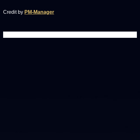
Credit by
PM-Manager