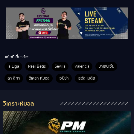
แท็กที่เกี่ยวข้อง
la Liga
Real Betis
Sevilla
Valencia
บาเลนเซีย
ลา ลีกา
วิเคราะห์บอล
เซบีย่า
เรอัล เบติส
วิเคราะห์บอล