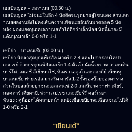
เอสปันญ่อล – เลกาเนส (00.30 น.)
เอสปันญ่อล ไม่ชนะในลีก 4 นัดติดจนรูดมาอยู๋โซนแดง ส่วนเลก
าเนสผลงานยังไม่คงเส้นคงวาแพ้ชนะสลับกันมาตลอด 5 นัด
หลัง มองแฮดทูเฮดเลกาเนสทำได้ดีกว่าเล็กน้อย นัดนี้้น่าจะมี
แต้มบุกมาเจ๊า 0-0 หรือ 1-1
เซบีย่า – บาเลนเซีย (03.00 น.)
เซบีย่า นัดล่าสุดบุกแพ้เรอัล มาดริด 2-4 และไปตกรอบโคปา
เดล เรย์ ด้วยกรบุกแพ้อัลเมเรีย 1-4 ตัวเจ็บนัดนี้จะขาด วาเลนติน
บาร์โค่, เคเลชี่ อีเฮียนาโช่, ชิเดร่า เอจูเก้ และตองกีย์ เนียนซู
บาเลนเซีย พ่ายเรอัล มาดริด คารัง 1-2 รั้งรองบ๊วยของตาราง
ส่วนในบอลถ้วยบุกชนะเอลเดนเซ่ 2-0 เกมนี้ขาด ราฟา เมียร์,
มอคตาร์ เดียคาบี, ฟราน เปเรซ และเธียร์รี คอร์เรอา
ฟันธง : คู่นี้ออกได้หลายหน้า แต่ยังเชื่อเซบีย่าจะเฉือนชนะไปได้
1-0 หรือ 2-1
“เซียนเต้”