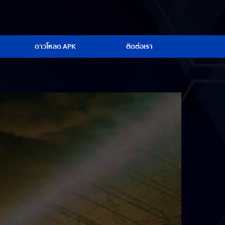
ดาวโหลด APK
ติดต่อเรา