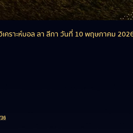
วิเคราะห์บอล ลา ลีกา วันที่ 10 พฤษภาคม 202
W36