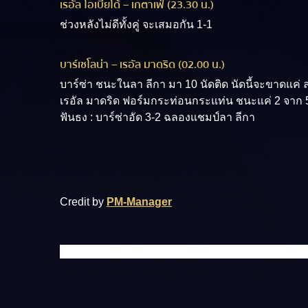
เรอัล โอเบียโด้ – เกตาเฟ่ (23.30 น.)
ช่วงหลังไม่ดีทั้งคู่ จะเสมอกัน 1-1
บาร์เซโลน่า – เรอัล มาดริด (02.00 น.)
บาร์ซ่า ชนะในลา ลีกา มา 10 นัดติด นัดนี้จะขาดแค่ 
เรอัล มาดริด ฟอร์มกระท่อนกระแท่น ชนะแค่ 2 จาก 5 นัด
ฟันธง : บาร์ซ่าอัด 3-2 ฉลองแชมป์ลา ลีกา
Credit by
PM-Manager