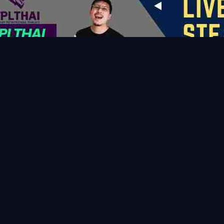
าร์เซโลน่า
บาเลนเซีย
ลา ลีกา
วิเคราะห์บอล
เรอัล มาดริด