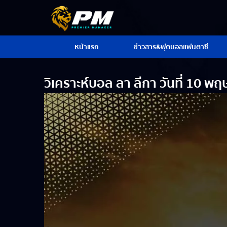
หน้าแรก
ข่าวสาร&ฟุตบอลแฟนตาซี
วิเคราะห์บอล ลา ลีกา วันที่ 10 