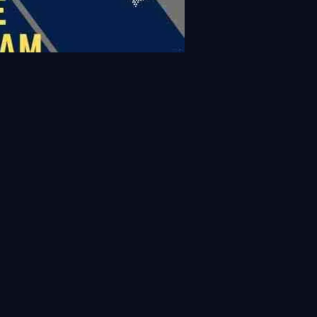
View all