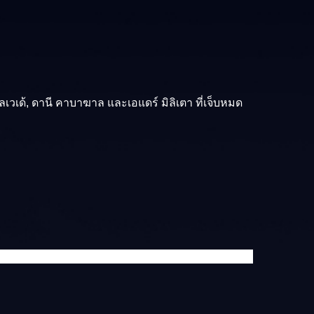
าลเวเด้, ดานี คาบาฆาล และเอแดร์ มิลิเตา ที่เจ็บหมด