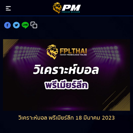
วิเคราะห์บอล พรีเมียร์ลีก วันเสาร์ที่ 18 มีนาคม 2023
วิเคราะห์บอล พรีเมียร์ลีก 18 มีนาคม 2023