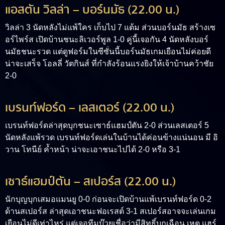
แอสตัน วิลล่า – บอร์นมัธ (22.00 น.)
วิลล่า 3 นัดหลังไม่แพ้ใคร เก็บไป 7 แต้ม ส่วนบอร์นมัธ สร้างเซ
อร์ไพร์ส เปิดบ้านชนะลิเวอร์พูล 1-0 คู่นี้เจอกัน 4 นัดหลังบอร์
นมัธชนะรวด แต่ดูฟอร์มในซีซั่นนี้บอร์นมัธเกมเยือนไม่ค่อยดี
น่าจะเสร็จ โอลลี่ วัตกินส์ ที่กำลังร้อนแรงยิงให้เจ้าบ้านคว้าชัย
2-0
เบรนท์ฟอร์ด – เลสเตอร์ (22.00 น.)
เบรนท์ฟอร์ดล่าสุดบุกชนะเซาธ์แฮมป์ตัน 2-0 ส่วนเลสเตอร์ 5
นัดหลังแพ้รวด เบรนท์ฟอร์ดเล่นในบ้านได้ค่อนข้างแน่นอน มี อิ
วาน โทนีย์ ค้ำหน้า น่าจะเอาชนะไปได้ 2-0 หรือ 3-1
เซาธ์แฮมป์ตัน – สเปอร์ส (22.00 น.)
นักบุญบุกเสมอแมนยู 0-0 ก่อนจะเปิดบ้านแพ้เบรนท์ฟอร์ด 0-2
ด้านสเปอร์ส ล่าสุดเอาชนะฟอเรสต์ 3-1 สเปอร์สอาจจะเล่นเกม
เยือนไม่ดีเท่าไหร่ แต่เจอทีมบ๊วยเชื่อว่ามีสิทธิ์บุกเฉือน เหตุ แฮร์