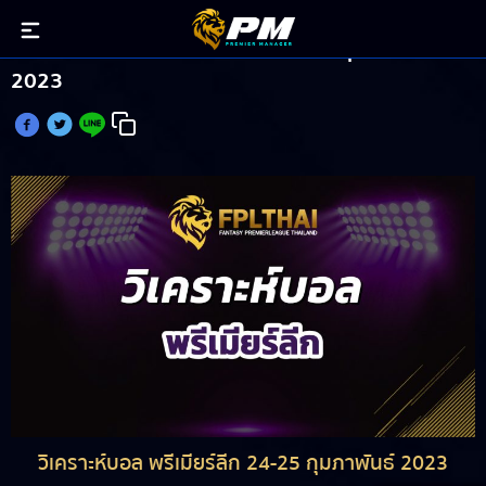
วิเคราะห์บอล พรีเมียร์ลีก วันที่ 24-25 กุมภาพันธ์
2023
วิเคราะห์บอล พรีเมียร์ลีก 24-25 กุมภาพันธ์ 2023