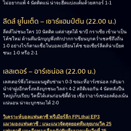
ไม่อยากแพ้ 4 นัดติดแน่ น่าจะฮึดแบ่งแต้มด้วยสกอร์ 1-1
ลีดส์ ยูไนเต็ด – เซาธ์แฮมป์ตัน (22.00 น.)
ลีดส์ไม่ชนะใคร 10 นัดติด แต่ล่าสุดได้ ฆาบี กราเซีย เข้ามาเป็น
โค้ชใหม่ ด้านทีมนักบุญพึ่งหักปากกาเซียนบุกคว่ำเชลซีถึงถิ่น
1-0 อย่างไรก็ตามเชื่อในบอลเปลี่ยนโค้ช ขอเชียร์ลีดส์น่าเบียด
ชนะ 1-0 หรือ 2-1
เลสเตอร์ – อาร์เซน่อล (22.00 น.)
เลสเตอร์พึ่งโดนแมนยูดับซ่ามา 0-3 ขณะที่อาร์เซน่อล กลับมา
นำจ่าฝูงอีกครั้งหลังบุกชนะวิลล่า 4-2 สถิติเจอกัน 4 นัดหลังปืน
ใหญ่เก็บเรียบ วีคนี้ได้เล่นก่อนซิตี้ด้วย เชื่อว่าอาร์เซน่อลต้องเน้น
แน่นอน น่าจะบุกชนะได้ 2-0
วิเคราะห์บอลแฟนตาซี พรีเมียร์ลีก FPLthai EP3
แมวมองแฟนตาซี : แนะแนวจัดสุดยอดทีมลุยเกมวีค 25
แฟนตาซี แนะอีกทางเลือกกัปตันทีมบวกแต้มวีกที่ 25