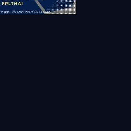
ู
แมนเชสเตอร์ ยูไนเต็ด
View all