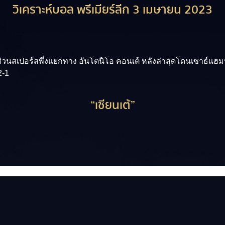
วิเคราะห์บอล พรีเมียร์ลีก 3 เมษายน 2023
ส่วนสเปอร์สพึ่งแยกทาง อันโตนิโอ คอนเต้ หลังล่าสุดโดนเซาธ์แฮมป์ตัน
2-1
“เซียนเต้”