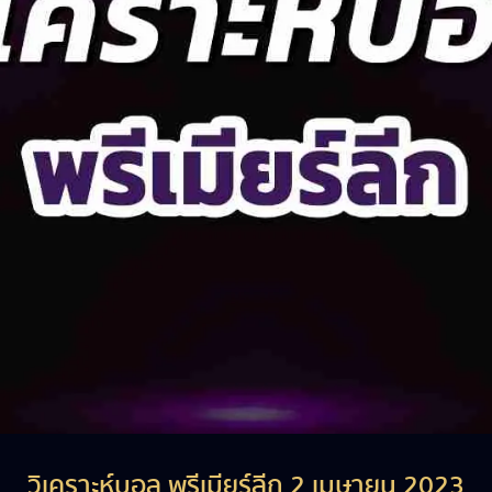
วิเคราะห์บอล พรีเมียร์ลีก 2 เมษายน 2023