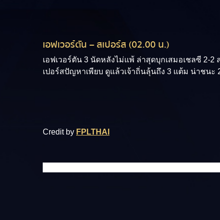
เอฟเวอร์ตัน – สเปอร์ส (02.00 น.)
เอฟเวอร์ตัน 3 นัดหลังไม่แพ้ ล่าสุดบุกเสมอเชลซี 2-2 
เปอร์สปัญหาเพียบ ดูแล้วเจ้าถิ่นลุ้นถึง 3 แต้ม น่าชนะ 
Credit by
FPLTHAI