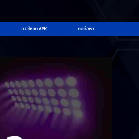
ดาวโหลด APK
ติดต่อเรา