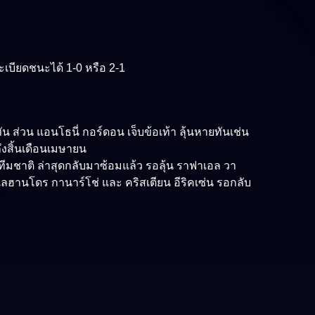
จะเบียดชนะได้ 1-0 หรือ 2-1
ัน ส่วน แอนโธนี่ กอร์ดอน เจ็บข้อเท้า ลุ้นหายทันเช่น
ถึงสิ้นเดือนเมษายน
ีมชาติ ล่าสุดกลับมาซ้อมแล้ว รอลุ้น ราฟาเอล วา
ลฮานโดร กานาร์โช่ และ คริสเตียน อีริคเซ่น รอกลับ