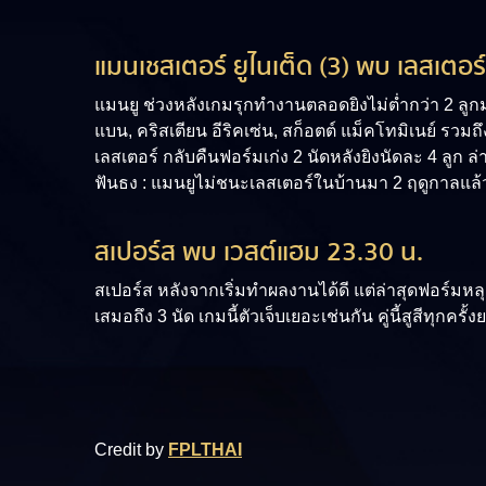
แมนเชสเตอร์ ยูไนเต็ด (3) พบ เลสเตอร
แมนยู ช่วงหลังเกมรุกทำงานตลอดยิงไม่ต่ำกว่า 2 ลูกมา 
แบน, คริสเตียน อีริคเซ่น, สก็อตต์ แม็คโทมิเนย์ รวมถึ
เลสเตอร์ กลับคืนฟอร์มเก่ง 2 นัดหลังยิงนัดละ 4 ลูก ล่า
ฟันธง : แมนยูไม่ชนะเลสเตอร์ในบ้านมา 2 ฤดูกาลแล้ว แ
สเปอร์ส พบ เวสต์แฮม 23.30 น.
สเปอร์ส หลังจากเริ่มทำผลงานได้ดี แต่ล่าสุดฟอร์มหลุ
เสมอถึง 3 นัด เกมนี้ตัวเจ็บเยอะเช่นกัน คู่นี้สูสีทุก
Credit by
FPLTHAI