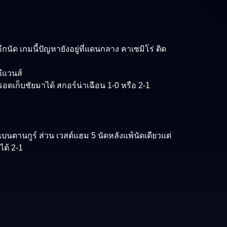
กนัด เกมนี้ปัญหายังอยู่ที่แดนกลาง คาเซมิโร่ ติด
อีแวนส์
รอดเก็บชัยมาได้ สกอร์น่าเฉือน 1-0 หรือ 2-1
เบนตานกูร์ ส่วน เวสต์แฮม 5 นัดหลังแพ้นัดเดียวแต่
ได้ 2-1