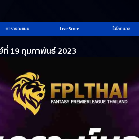
ตารางคะแนน
Live Score
ไฮไลท์บอล
ย์ที่ 19 กุมภาพันธ์ 2023