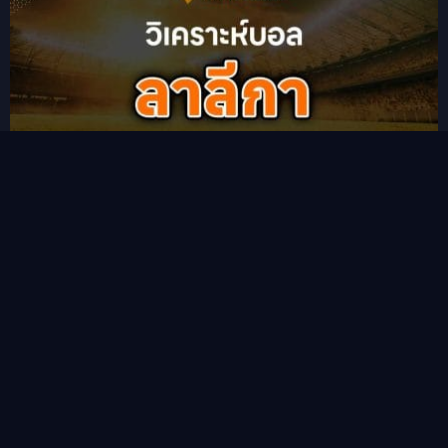
วิเคราะห์บอล ลา ลีกา วันที่ 10 พฤษภาคม 2026