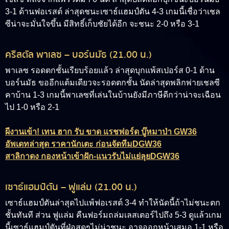
3-1 ด้านฟอเรสต์ ล่าสุดชนะเซาธ์แฮมป์ตัน 4-3 เกมนี้เชื่อว่าเชล
ซีน่าจะมั่นใจขึ้น มีสิทธิ์เก็บชัยได้อีก จะชนะ 2-0 หรือ 3-1
คริสตัล พาเลซ – บอร์นมัธ (21.00 น.)
พาเลซ รอดตกชั้นเรียบร้อยแล้ว ล่าสุดบุกแพ้สเปอร์ส 0-1 ด้าน
บอร์นมัธ ขออีกแต้มเดียวจะรอดตกชั้น นัดล่าสุดพลิกพ่ายเชลซี
คาบ้าน 1-3 เกมนี้พาเลซที่เล่นในบ้านยังมีภาษีดีกว่าน่าจะเฉือน
ไป 1-0 หรือ 2-1
ผีงานเข้า! เทน ฮาก รับ ขาด แรชฟอร์ด บู๊หมาป่า GW36
อัพเดทล่าสุด ราคานักเตะ ก่อนจัดทีมDGW36
สาลิกาดง กองหน้าเข้าฝัก-แนวรับไม่แย่ลุยDGW36
เซาธ์แฮมป์ตัน – ฟูแล่ม (21.00 น.)
เซาธ์แฮมป์ตันล่าสุดไปแพ้ฟอเรสต์ 3-4 ทำให้นัดนี้ถ้าไม่ชนะตก
ชั้นทันที ส่วน ฟูแล่ม คืนฟอร์มถล่มเลสเตอร์ไปถึง 5-3 ดูแล้วเกม
นี้เซาธ์แฮมป์ตันที่ฝ่อสุดๆไม่น่าชนะ อาจออกหน้าเสมอ 1-1 หรือ