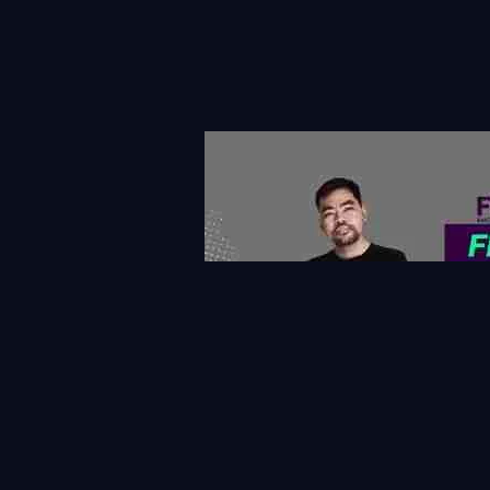
แท็กที่เกี่ยวข้อง