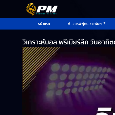
หน้าแรก
ข่าวสาร&ฟุตบอลแฟนตาซี
วิเคราะห์บอล พรีเมียร์ลีก วันอาทิต