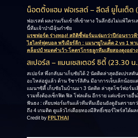
น็อตติ้งแฮม ฟอเรสต์ – ลีดส์ ยูไนเต็ด 
ฟอเรสต์ ผลงานเริ่มเข้าที่เข้าทาง ในลีกยังไม่แพ้ใคร
นี้ทีมเจ้าป่ามีลุ้นกำชัย
แรชฟอร์ด ร่างทอง! สถิติชี้ฟอร์มแจ่มกว่าปีก่อนราวฟ
ไฮไลท์ฟุตบอล พรีเมียร์ลีก : แมนฯยูไนเต็ด 2 vs 1 พา
คล็อปป์ หมดคำเว้า-โคตรโกรธลูกทีมเสียสองตุงอย่างเ
สเปอร์ส – แมนเชสเตอร์ ซิตี้ (23.30 น.
สเปอร์ส พึ่งกลับมาเก็บชัยได้ 2 นัดติดล่าสุดอัดเปรสตั
อะไหล่อยู่แล้ว ด้าน ริชาร์ลิสัน มีอาการเจ็บเล้กน้อยแ
แมนฯซิตี้ เก็บชัยในบ้านมา 3 นัดติด ล่าสุดโชว์ฟอร์มเ
รวมทั้งต้องเช็กฟิต ฟิล โฟลเด้น อีกราย แต่แข้งรายอื่
ฟันธง : เทียบฟอร์มกันแล้วทีมทีมเยือนยังดูอันตรายกว
ถึง 4 เกมติด ดูแล้วไก่เดือยทองมีสิทธิ์เซอร์ไพร์สได้ผล
Credit by
FPLTHAI