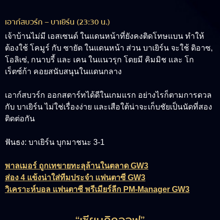
เอาก์สบวร์ก – บาเยิร์น (23:30 น.)
เจ้าบ้านไม่มี เอสเซนด์ ในแดนหน้าที่ยังคงติดโทษแบน ทำให้
ต้องใช้ โคมูร์ กับ ซายัด ในแดนหน้า ส่วน บาเยิร์น จะใช้ ดิอาซ,
โอลิเซ่, กนาบรี้ และ เคน ในแนวรุก โดยมี คิมมิช และ โก
เร็ตซ์ก้า คอยสนับสนุนในแดนกลาง
เอาก์สบวร์ก ออกสตาร์ทได้ดีในเกมแรก อย่างไรก็ตามการดวล
กับ บาเยิร์น ไม่ใช่เรื่องง่าย และเสือใต้น่าจะเก็บชัยเป็นนัดที่สอง
ติดต่อกัน
ฟันธง:
บาเยิร์น บุกมาชนะ 3-1
พาลเมอร์ ถูกเทขายทะลุล้านในตลาด GW3
ส่อง 4 แข้งน่าใส่ทีมประจำ แฟนตาซี GW3
วิเคราะห์บอล แฟนตาซี พรีเมียร์ลีก PM-Manager GW3