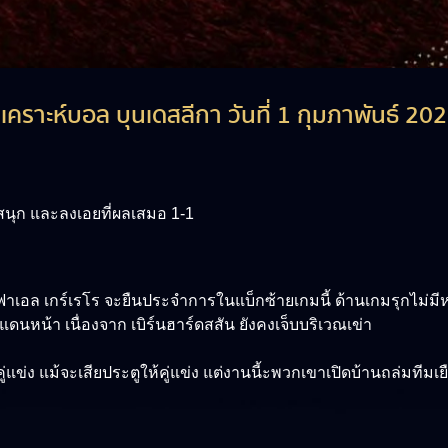
ิเคราะห์บอล บุนเดสลีกา วันที่ 1 กุมภาพันธ์ 20
นสนุก และลงเอยที่ผลเสมอ 1-1
าฟาเอล เกร์เรโร จะยืนประจำการในแบ็กซ้ายเกมนี้ ด้านเกมรุกไม่มีห่ว
แดนหน้า เนื่องจาก เบิร์นฮาร์ดสสัน ยังคงเจ็บบริเวณเข่า
่ง แม้จะเสียประตูให้คู่แข่ง แต่งานนี้ะพวกเขาเปิดบ้านถล่มทีมเ