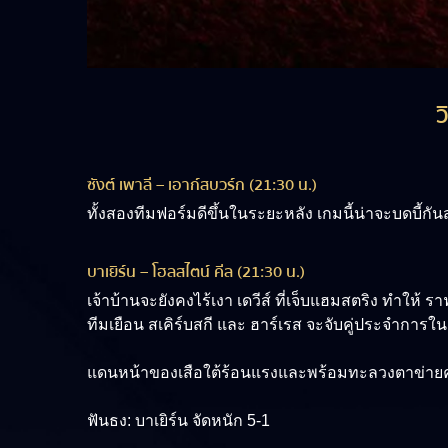
ว
ซังต์ เพาลี – เอาก์สบวร์ก (21:30 น.)
ทั้งสองทีมฟอร์มดีขึ้นในระยะหลัง เกมนี้น่าจะบดบี้กั
บาเยิร์น – โฮลสไตน์ คีล (21:30 น.)
เจ้าบ้านจะยังคงไร้เงา เดวีส์ ที่เจ็บแฮมสตริง ทำให้ ร
ทีมเยือน สเคิร์บสกี และ ฮาร์เรส จะจับคู่ประจำการใน
แดนหน้าของเสือใต้ร้อนแรงและพร้อมทะลวงตาข่ายคู่แข
ฟันธง:
บาเยิร์น จัดหนัก 5-1