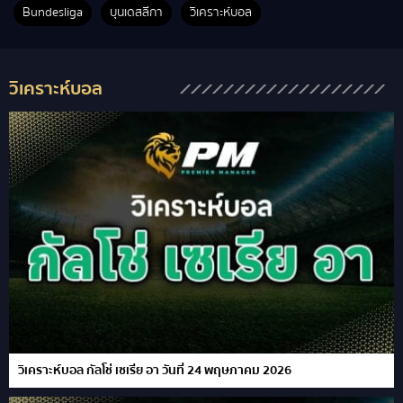
Bundesliga
บุนเดสลีกา
วิเคราะห์บอล
วิเคราะห์บอล
วิเคราะห์บอล กัลโช่ เซเรีย อา วันที่ 24 พฤษภาคม 2026