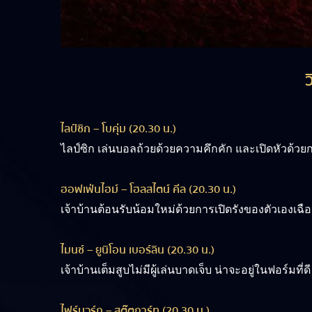
ว
ไลป์ซิก – โบคุ่ม (20.30 น.)
ไลป์ซิก เล่นบอลถ้วยด้วยความคึกคัก และเปิดหัวด้วยก
ฮอฟเฟ่นไฮม์ – โฮลสไตน์ คีล (20.30 น.)
เจ้าบ้านต้อนรับน้อมใหม่ด้วยการเปิดรังของตัวเองเฉ
ไมนซ์ – ยูนิโอน เบอร์ลิน (20.30 น.)
เจ้าบ้านเต็มสูบไม่มีผู้เล่นบาดเจ็บ น่าจะอยู่ในฟอร์มที่
ไฟร์บวร์ก – สตุ๊ตการ์ท (20.30 น.)