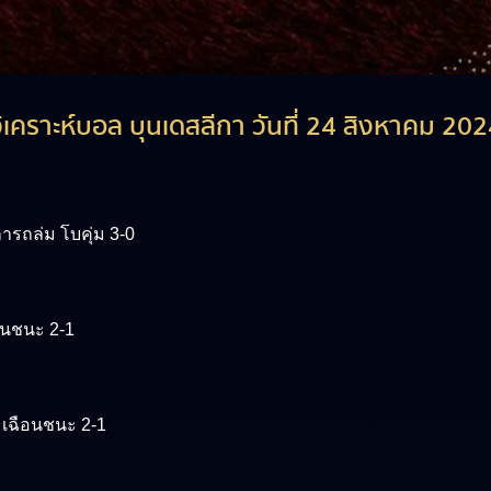
ิเคราะห์บอล บุนเดสลีกา วันที่ 24 สิงหาคม 20
ารถล่ม โบคุ่ม 3-0
ือนชนะ 2-1
ดี เฉือนชนะ 2-1