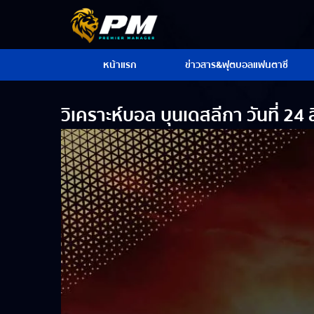
หน้าแรก
ข่าวสาร&ฟุตบอลแฟนตาซี
วิเคราะห์บอล บุนเดสลีกา วันที่ 2