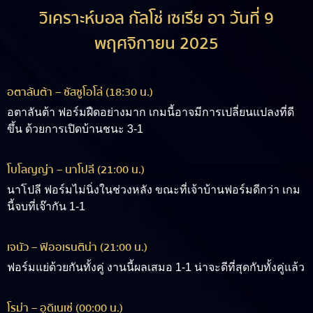
วิเคราะห์บอล กัลโช่ เซเรีย อา
วันที่
9
พฤศจิกายน 2025
อตาลันต้า – ซัสซูโอโล่ (18:30 น.)
อตาลันต้า ฟอร์มฝืดอย่างมาก เกมนี้อาจมีการเปลี่ยนแปลงที่ดี
ขึ้น ด้วยการเปิดบ้านชนะ 3-1
โบโลญญ่า – นาโปลี (21:00 น.)
นาโปลี ฟอร์มไม่นิ่งในช่วงหลัง ขณะที่เจ้าบ้านฟอร์มดีกว่า เกม
นี้จบที่เจ๊ากัน 1-1
เจนัว – ฟิออเรนติน่า (21:00 น.)
ฟอร์มแย่ด้วยกันทั้งคู่ งานนี้ผลเสมอ 1-1 น่าจะดีที่สุดกับทั้งคู่แล้ว
โรม่า – อูดิเนเซ่ (00:00 น.)