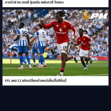
ลาครัวซ์ ซบ เชลซี ลุ้นแต้ม แฟนตาซี วีกแรก
FPL เผย 11 แข้งเปลี่ยนตำแหน่งใหม่ในซีซั่นนี้