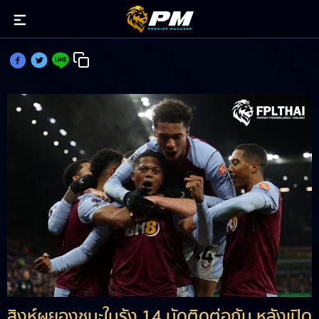
วิลล่า สถิติโหดชนะในบ้าน 14 นัดติด
สิงห์ผยองชนะในรัง 14 นัดติดต่อกัน หลังเปิด