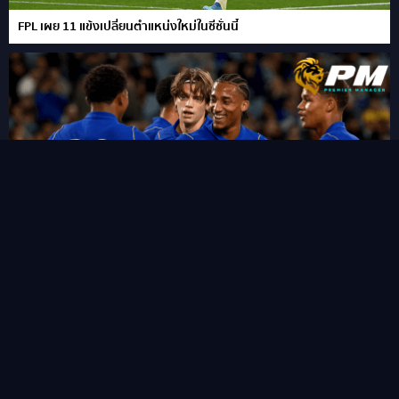
FPL เผย 11 แข้งเปลี่ยนตำแหน่งใหม่ในซีซั่นนี้
“ชูเอา เปโดร” ซัดแฮททริคสายฟ้าแลบ!พลิกนรกพาเชลซี อัด เวสเทิร์น
ซิดนีย์ 6-4