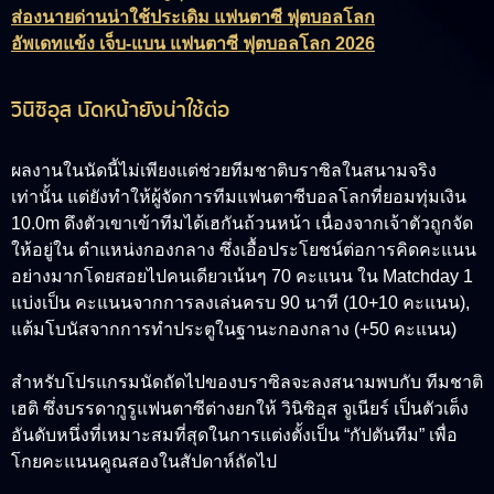
ส่องนายด่านน่าใช้ประเดิม แฟนตาซี ฟุตบอลโลก
อัพเดทแข้ง เจ็บ-แบน แฟนตาซี ฟุตบอลโลก 2026
วินิซิอุส นัดหน้ายังน่าใช้ต่อ
ผลงานในนัดนี้ไม่เพียงแต่ช่วยทีมชาติบราซิลในสนามจริง
เท่านั้น แต่ยังทำให้ผู้จัดการทีมแฟนตาซีบอลโลกที่ยอมทุ่มเงิน
10.0m ดึงตัวเขาเข้าทีมได้เฮกันถ้วนหน้า เนื่องจากเจ้าตัวถูกจัด
ให้อยู่ใน ตำแหน่งกองกลาง ซึ่งเอื้อประโยชน์ต่อการคิดคะแนน
อย่างมากโดยสอยไปคนเดียวเน้นๆ 70 คะแนน ใน Matchday 1
แบ่งเป็น คะแนนจากการลงเล่นครบ 90 นาที (10+10 คะแนน),
แต้มโบนัสจากการทำประตูในฐานะกองกลาง (+50 คะแนน)
สำหรับโปรแกรมนัดถัดไปของบราซิลจะลงสนามพบกับ ทีมชาติ
เฮติ ซึ่งบรรดากูรูแฟนตาซีต่างยกให้ วินิซิอุส จูเนียร์ เป็นตัวเต็ง
อันดับหนึ่งที่เหมาะสมที่สุดในการแต่งตั้งเป็น “กัปตันทีม” เพื่อ
โกยคะแนนคูณสองในสัปดาห์ถัดไป