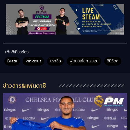
แท็กที่เกี่ยวข้อง
Brazil
Vinicious
บราซิล
ฟุตบอลโลก 2026
วินิซิอุส
ข่าวสาร&แฟนตาซี