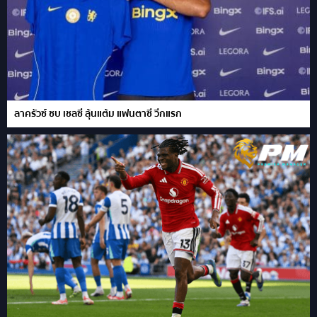
ลาครัวซ์ ซบ เชลซี ลุ้นแต้ม แฟนตาซี วีกแรก