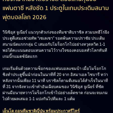
แฟนตาซี หลังซัด 1 ประตูในเกมประเดิมสนาม
ฟุตบอลโลก 2026
วินิซิอุส จูเนียร์ แนวรุกตัวเก่งของทีมชาติบราซิล สวมบทฮีโร่ยิง
ประตูตีเสมอช่วยทัพ “เซเลเซา” รอดพ้นความปราชัย ประเดิม
สนามนัดแรกกลุ่ม C เสมอกับโมร็อกโกไปอย่างหวุดหวิด 1-1
พอได้คะแนนตอบแทนความไว้วางใจของคอบอลทั่วโลกทันที
เกมบิ๊กแมตช์นัดแรก
เกมเริ่มต้นด้วยความช็อกของแฟนบอลแซมบ้า เมื่อโมร็อกโก
ชิงทำประตูขึ้นนำก่อนในนาทีที่ 20 จาก อิสมาเอล ไซบารี ทว่า
หลังจากนั้นเพียง 11 นาที บราซิลก็ตามตีเสมอได้สำเร็จในนาที
ที่ 31 จากจังหวะเข้าทำอันเฉียบคมของ วินิซิอุส จูเนียร์ ที่ซัด
ผ่านมือนายทวารโมร็อกโกเข้าไปอย่างเด็ดขาด ก่อนจะจบเกม
ไปด้วยผลเสมอ 1-1 แบ่งกันไปทีมละ 1 แต้ม
เอ็นโด ถอนทีมชาติญี่ปุ่น พร้อมประกาศรีไทร์