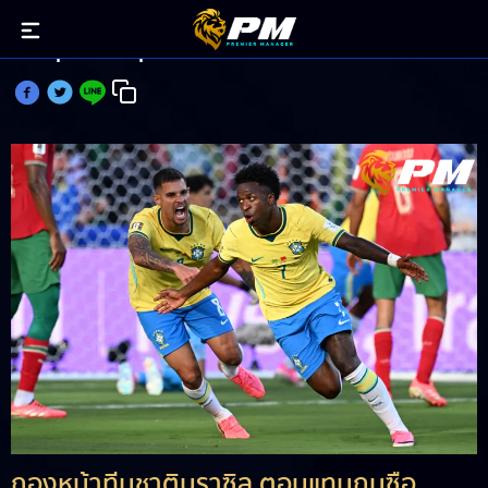
วินิซิอุส ซัด 1 ตุง เก็บแต้มให้ชาวแฟนตาซี
กองหน้าทีมชาติบราซิล ตอบแทนกุนซือ