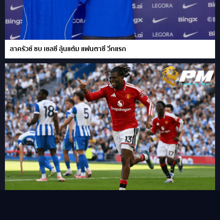
ลาครัวซ์ ซบ เชลซี ลุ้นแต้ม แฟนตาซี วีกแรก
FPL เผย 11 แข้งเปลี่ยนตำแหน่งใหม่ในซีซั่นนี้