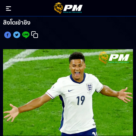
วัตกินส์ สัมผัสบอลเพียง 4 ครั้ง ก่อนสวมบทฮีโร่พา
สิงโตเข้าชิง