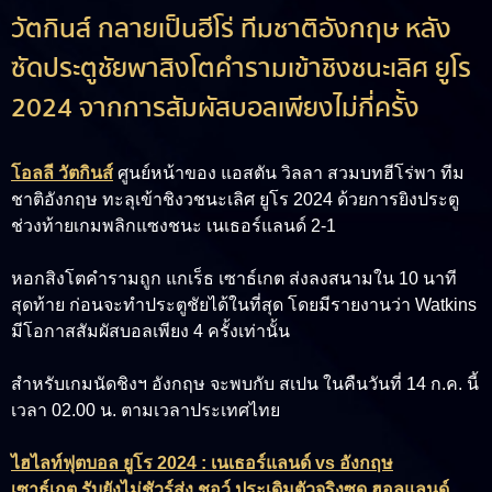
วัตกินส์ กลายเป็นฮีโร่ ทีมชาติอังกฤษ หลัง
ซัดประตูชัยพาสิงโตคำรามเข้าชิงชนะเลิศ ยูโร
2024 จากการสัมผัสบอลเพียงไม่กี่ครั้ง
โอลลี วัตกินส์
ศูนย์หน้าของ แอสตัน วิลลา สวมบทฮีโร่พา ทีม
ชาติอังกฤษ ทะลุเข้าชิงวชนะเลิศ ยูโร 2024 ด้วยการยิงประตู
ช่วงท้ายเกมพลิกแซงชนะ เนเธอร์แลนด์ 2-1
หอกสิงโตคำรามถูก แกเร็ธ เซาธ์เกต ส่งลงสนามใน 10 นาที
สุดท้าย ก่อนจะทำประตูชัยได้ในที่สุด โดยมีรายงานว่า Watkins
มีโอกาสสัมผัสบอลเพียง 4 ครั้งเท่านั้น
สำหรับเกมนัดชิงฯ อังกฤษ จะพบกับ สเปน ในคืนวันที่ 14 ก.ค. นี้
เวลา 02.00 น. ตามเวลาประเทศไทย
ไฮไลท์ฟุตบอล ยูโร 2024 : เนเธอร์แลนด์ vs อังกฤษ
เซาธ์เกต รับยังไม่ชัวร์ส่ง ชอว์ ประเดิมตัวจริงซด ฮอลแลนด์