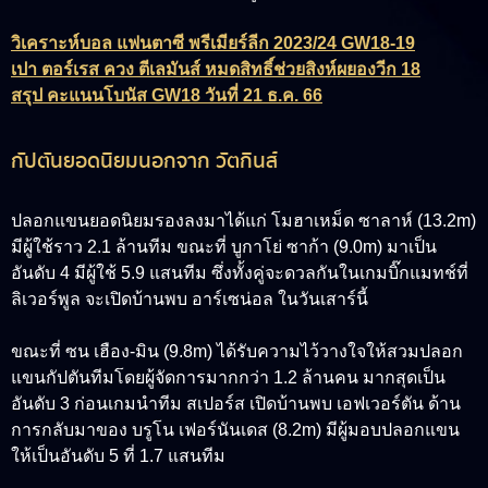
วิเคราะห์บอล แฟนตาซี พรีเมียร์ลีก 2023/24 GW18-19
เปา ตอร์เรส ควง ตีเลมันส์ หมดสิทธิ์ช่วยสิงห์ผยองวีก 18
สรุป คะแนนโบนัส GW18 วันที่ 21 ธ.ค. 66
กัปตันยอดนิยมนอกจาก วัตกินส์
ปลอกแขนยอดนิยมรองลงมาได้แก่ โมฮาเหม็ด ซาลาห์ (13.2m)
มีผู้ใช้ราว 2.1 ล้านทีม ขณะที่ บูกาโย่ ซาก้า (9.0m) มาเป็น
อันดับ 4 มีผู้ใช้ 5.9 แสนทีม ซึ่งทั้งคู่จะดวลกันในเกมบิ๊กแมทช์ที่
ลิเวอร์พูล จะเปิดบ้านพบ อาร์เซน่อล ในวันเสาร์นี้
ขณะที่ ซน เฮือง-มิน (9.8m) ได้รับความไว้วางใจให้สวมปลอก
แขนกัปตันทีมโดยผู้จัดการมากกว่า 1.2 ล้านคน มากสุดเป็น
อันดับ 3 ก่อนเกมนำทีม สเปอร์ส เปิดบ้านพบ เอฟเวอร์ตัน ด้าน
การกลับมาของ บรูโน เฟอร์นันเดส (8.2m) มีผู้มอบปลอกแขน
ให้เป็นอันดับ 5 ที่ 1.7 แสนทีม