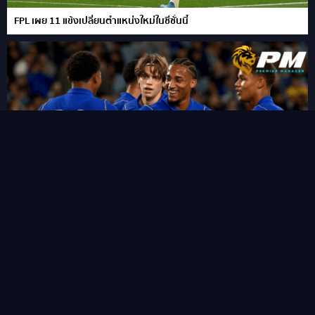
FPL เผย 11 แข้งเปลี่ยนตำแหน่งใหม่ในซีซั่นนี้
“ชูเอา เปโดร” ซัดแฮททริคสายฟ้าแลบ!พลิกนรกพาเชลซี อัด เวสเทิร์น
ซิดนีย์ 6-4