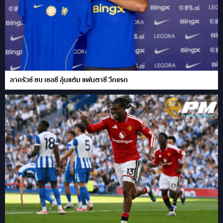
ลาครัวซ์ ซบ เชลซี ลุ้นแต้ม แฟนตาซี วีกแรก