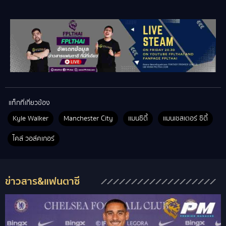
แท็กที่เกี่ยวข้อง
Kyle Walker
Manchester City
แมนซิตี้
แมนเชสเตอร์ ซิตี้
ไคล์ วอล์คเกอร์
ข่าวสาร&แฟนตาซี