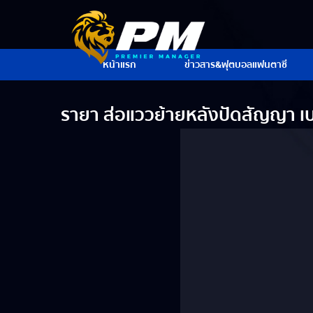
หน้าแรก
ข่าวสาร&ฟุตบอลแฟนตาซี
รายา ส่อแววย้ายหลังปัดสัญญา เ