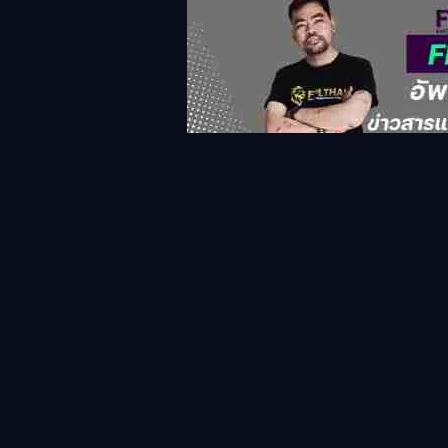
แท็กที่เกี่ยวข้อง
Brentford
FPLTHAI
raya
รายา
เบรนท์ฟอร
ข่าวสาร&แฟนตาซี