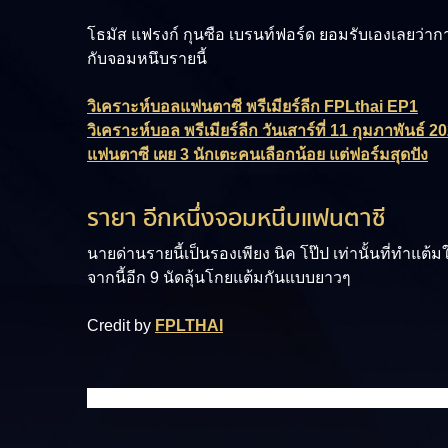
โธมัส แฟรงก์ กุนซือ เบรนท์ฟอร์ด ยอมรับเองเลยว่าการ
กับจอมหนึบรายนี้
วิเคราะห์บอลแฟนตาซี พรีเมียร์ลีก FPLthai EP1
วิเคราะห์บอล พรีเมียร์ลีก วันเสาร์ที่ 11 กุมภาพันธ์ 2
แฟนตาซี เผย 3 นักเตะคนเลือกน้อย แต่ฟอร์มสุดปัง
รายา อีกหนึ่งจอมหนึบแฟนตาซี
นายด่านรายนี้เป็นรองเพียง นิค โป๊ป เท่านั้นที่ทำแต้
จากนี้อีก 9 นัดลุ้นโกยแต้มกันแบบยาวๆ
Credit by
FPLTHAI