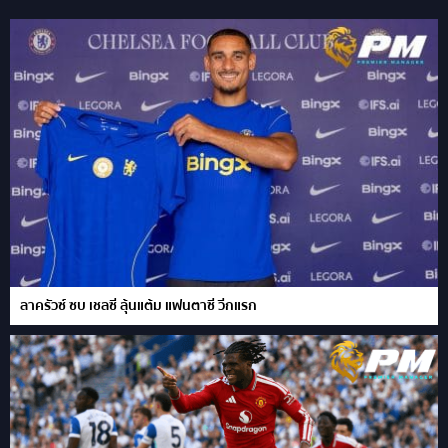
ลาครัวซ์ ซบ เชลซี ลุ้นแต้ม แฟนตาซี วีกแรก