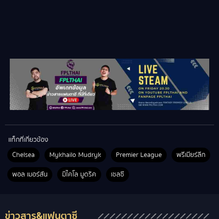
แท็กที่เกี่ยวข้อง
Chelsea
Mykhailo Mudryk
Premier League
พรีเมียร์ลีก
พอล เมอร์สัน
มิไคโล มูดริค
เชลซี
ข่าวสาร&แฟนตาซี