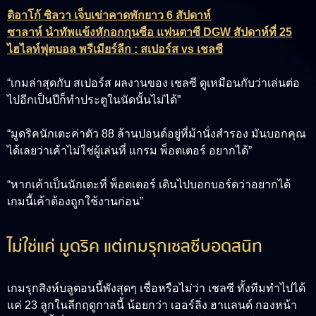
ติอาโก้ ซิลวา เจ็บเข่าคาดพักยาว 6 สัปดาห์
ซาลาห์ นำทัพแข้งหักอกกุนซือ แฟนตาซี DGW สัปดาห์ที่ 25
ไฮไลท์ฟุตบอล พรีเมียร์ลีก : สเปอร์ส vs เชลซี
“เกมล่าสุดกับ สเปอร์ส ผลงานของ เชลซี ดูเหมือนกับว่าเล่นต่อ
ไปอีกเป็นปีก็ทำประตูในนัดนั้นไม่ได้”
“มูดริคนักเตะค่าตัว 88 ล้านปอนด์อยู่ที่ม้านั่งสำรอง มันบอกคุณ
ได้เลยว่าเค้าไม่ใช่ผู้เล่นที่ แกรม พ็อตเตอร์ อยากได้”
“หากเค้าเป็นนักเตะที่ พ็อตเตอร์ เดินไปบอกบอร์ดว่าอยากได้
เกมนี้เค้าต้องถูกใช้งานก่อน”
ไม่ใช่แค่ มูดริค แต่เกมรุกเชลซีบอดสนิท
เกมรุกสิงห์บลูตอนนี้พังสุดๆ เชื่อหรือไม่ว่า เชลซี ทั้งทีมทำไปได้
แค่ 23 ลูกในลีกฤดูกาลนี้ น้อยกว่า เออร์ลิ่ง ฮาแลนด์ กองหน้า