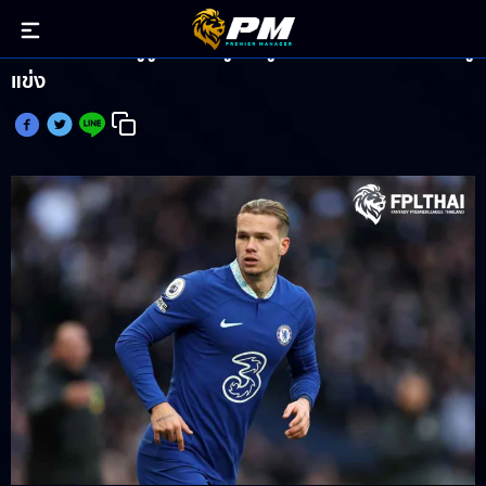
คนใช้ไม่ได้ซื้อ! กูรูชี้สิงห์บลูซื้อ มูดริค แค่อยากตัดหน้าคู่
แข่ง