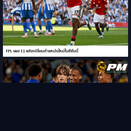
FPL เผย 11 แข้งเปลี่ยนตำแหน่งใหม่ในซีซั่นนี้