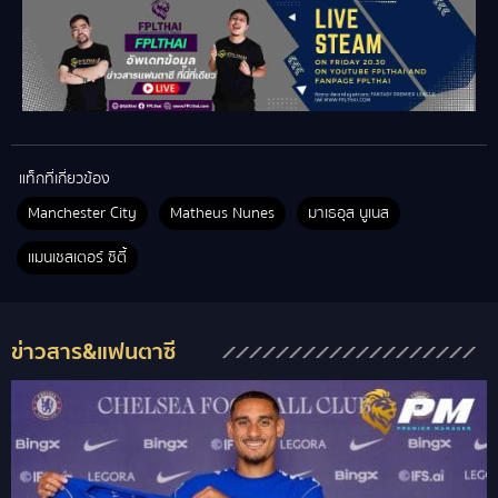
แท็กที่เกี่ยวข้อง
Manchester City
Matheus Nunes
มาเธอุส นูเนส
แมนเชสเตอร์ ซิตี้
ข่าวสาร&แฟนตาซี