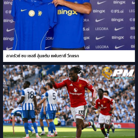
ลาครัวซ์ ซบ เชลซี ลุ้นแต้ม แฟนตาซี วีกแรก