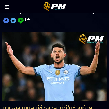
มาเธอุส นูเนส กดแต้มสองเกมติดหนแรกของฤดูกาล
มาเธอุส นูเนส มีช่วงเวลาที่ดีในช่วงท้าย