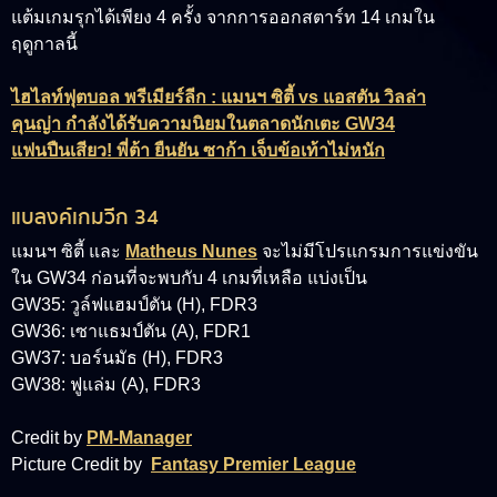
แต้มเกมรุกได้เพียง 4 ครั้ง จากการออกสตาร์ท 14 เกมใน
ฤดูกาลนี้
ไฮไลท์ฟุตบอล พรีเมียร์ลีก : แมนฯ ซิตี้ vs แอสตัน วิลล่า
คุนญ่า กำลังได้รับความนิยมในตลาดนักเตะ GW34
แฟนปืนเสียว! พี่ต้า ยืนยัน ซาก้า เจ็บข้อเท้าไม่หนัก
แบลงค์เกมวีก 34
แมนฯ ซิตี้ และ
Matheus Nunes
จะไม่มีโปรแกรมการแข่งขัน
ใน GW34 ก่อนที่จะพบกับ 4 เกมที่เหลือ แบ่งเป็น
GW35: วูล์ฟแฮมป์ตัน (H), FDR3
GW36: เซาแธมป์ตัน (A), FDR1
GW37: บอร์นมัธ (H), FDR3
GW38: ฟูแล่ม (A), FDR3
Credit by
PM-Manager
Picture Credit by
Fantasy Premier League