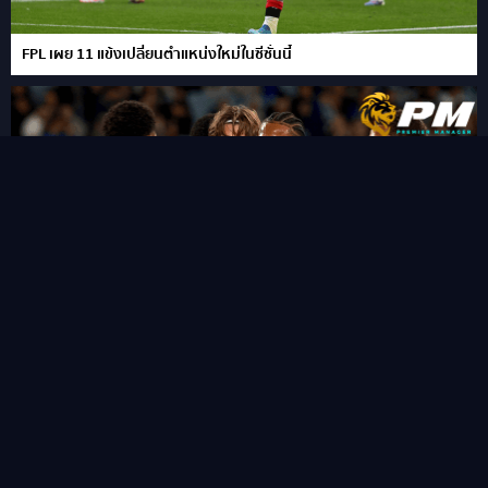
FPL เผย 11 แข้งเปลี่ยนตำแหน่งใหม่ในซีซั่นนี้
“ชูเอา เปโดร” ซัดแฮททริคสายฟ้าแลบ!พลิกนรกพาเชลซี อัด เวสเทิร์น
ซิดนีย์ 6-4