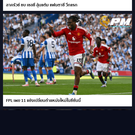
ลาครัวซ์ ซบ เชลซี ลุ้นแต้ม แฟนตาซี วีกแรก
FPL เผย 11 แข้งเปลี่ยนตำแหน่งใหม่ในซีซั่นนี้