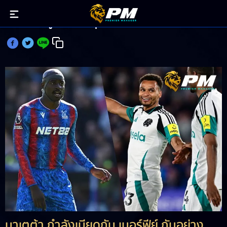
มาเตต้า ตีคู่ เมอร์ฟีย์ ลุ้นท็อปทรานส์เฟอร์ GW32
มาเตต้า กำลังเบียดกับ เมอร์ฟีย์ กันอย่าง