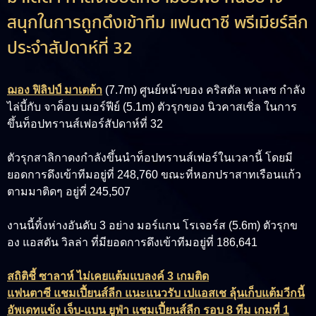
สนุกในการถูกดึงเข้าทีม แฟนตาซี พรีเมียร์ลีก
ประจำสัปดาห์ที่ 32
ฌอง ฟิลิปป์ มาเตต้า
(7.7m)
ศูนย์หน้าของ คริสตัล พาเลซ กำลัง
ไล่บี้กับ
จาค็อบ เมอร์ฟีย์ (5.1m)
ตัวรุกของ นิวคาสเซิ่ล ในการ
ขึ้นท็อปทรานส์เฟอร์สัปดาห์ที่ 32
ตัวรุกสาลิกาดงกำลังขึ้นนำท็อปทรานส์เฟอร์ในเวลานี้ โดยมี
ยอดการดึงเข้าทีมอยู่ที่ 248,760 ขณะที่หอกปราสาทเรือนแก้ว
ตามมาติดๆ อยู่ที่ 245,507
งานนี้ทิ้งห่างอันดับ 3 อย่าง
มอร์แกน โรเจอร์ส (5.6m)
ตัวรุกข
อง แอสตัน วิลล่า ที่มียอดการดึงเข้าทีมอยู่ที่ 186,641
สถิติชี้ ซาลาห์ ไม่เคยแต้มแบลงค์ 3 เกมติด
แฟนตาซี แชมเปี้ยนส์ลีก แนะแนวรับ เปแอสเช ลุ้นเก็บแต้มวีกนี้
อัพเดทแข้ง เจ็บ-แบน ยูฟ่า แชมเปี้ยนส์ลีก รอบ 8 ทีม เกมที่ 1