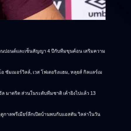
 ล้านปอนด์และเซ็นสัญญา 4 ปีกับทีมขุนค้อน เสริมความ
 ซัมเมอร์วิลล์, เวส โฟเดอริงแฮม, หลุยส์ กิลแลร์เม
เรอัล มาดริด ส่วนในระดับทีมชาติ เค้ายิงไปแล้ว 13
ดูกาลพรีเมียร์ลีกเปิดบ้านพบกับแอสตัน วิลล่าในวัน