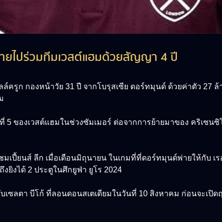
้ายไปร่วมทีมเวสต์แฮมด้วยสัญญา 4 ปี
ลล์ครูก กองหน้าวัย 31 ปี จากโบรุสเซีย ดอร์ทมุนด์ ด้วยค่าตัว 27
ีม
ที่ 5 ของเวสต์แฮมในช่วงซัมเมอร์ ต่อจากการย้ายมาของ คริเซนซิโอ
มเปี้ยนส์ ลีก เมื่อเดือนมิถุนายน ในเกมที่ที่ดอร์ทมุนด์พ่ายให้กับ 
ยิงได้ 2 ประตูในศึกยูฟ่า ยูโร 2024
ับเซลตา บีโก้ ที่ลอนดอนสเตเดียมในวันที่ 10 สิงหาคม ก่อนจะเปิดฤ