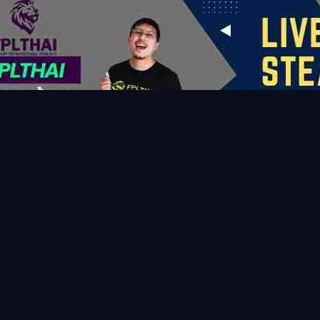
วสต์แฮม