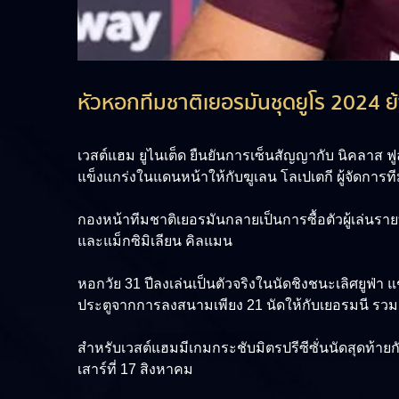
หัวหอกทีมชาติเยอรมันชุดยูโร 2024 ย
เวสต์แฮม ยูไนเต็ด ยืนยันการเซ็นสัญญากับ นิคลาส ฟู
แข็งแกร่งในแดนหน้าให้กับฆูเลน โลเปเตกี ผู้จัดการท
กองหน้าทีมชาติเยอรมันกลายเป็นการซื้อตัวผู้เล่นราย
และแม็กซิมิเลียน คิลแมน
หอกวัย 31 ปีลงเล่นเป็นตัวจริงในนัดชิงชนะเลิศยูฟ่า แช
ประตูจากการลงสนามเพียง 21 นัดให้กับเยอรมนี รวมถึง
สำหรับเวสต์แฮมมีเกมกระชับมิตรปรีซีซั่นนัดสุดท้ายก
เสาร์ที่ 17 สิงหาคม