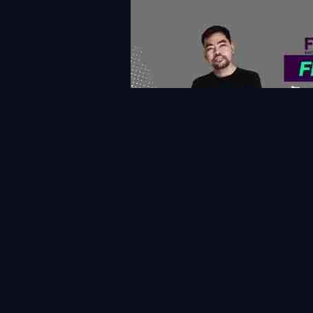
แท็กที่เกี่ยวข้อง
Fullkrug
West Ham United
นิคลาส ฟูลล์ครูก
เ
ข่าวสาร&แฟนตาซี