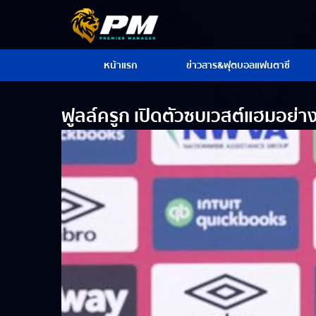
หน้าแรก
ข่าวสาร&ฟุตบอลแฟนตาซี
ฟูลล์ครูก เปิดตัวซบเวสต์แฮมอย่า