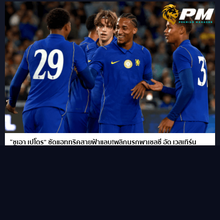
“ชูเอา เปโดร” ซัดแฮททริคสายฟ้าแลบ!พลิกนรกพาเชลซี อัด เวสเทิร์น
ซิดนีย์ 6-4