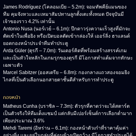
James Rodríguez (โคลอมเบีย – 5.2m): จอมทัพคีย์แมนของ
ทีม คุมจังหวะและเหมาสัมปทานลูกตั้งเตะทั้งหมด ปัจจุบันมี
เจ้าของราว 4.2% เท่านั้น
Antonio Nusa (นอร์เวย์ – 6.1m): ปีกดาวรุ่งความเร็วสูงที่มักจะ
ตัดเข้าในเพื่อยิง หรือเปิดบอลตัดเข้ากล่องให้ เออร์ลิ่ง ฮาแลนด์
ยอดกองหน้าประจำทีมทำประตู
Arda Güler (ตุรกี – 7.0m): วันเดอร์คิดที่พร้อมสร้างสรรค์เกม
และเป็นหัวใจหลักในเกมรุกของตุรกี มีโอกาสทำแต้มจากทักษะ
เฉพาะตัว
Marcel Sabitzer (ออสเตรีย – 6.8m): กองกลางแถวสองจอมยิง
ไกลที่เป็นตัวเลือกนอกสายตาชั้นดีสำหรับการทำประตู
กองหน้า
Matheus Cunha (บราซิล – 7.3m): ตัวรุกที่คาดว่าจะได้สตาร์ต
เป็นตัวจริงให้ทีมเต็งแชมป์ แต่กลับมีเปอร์เซ็นต์การเลือกต่ำมาก
เพียงประมาณ 3.6%
Mehdi Taremi (อิหร่าน – 6.1m): กองหน้าตัวเก๋าที่ราคาคุ้มค่า
อย่างยิ่ง และอยู่ในกลุ่มที่ค่อนข้างเปิดกว้าง มีโอกาสทำประตูได้