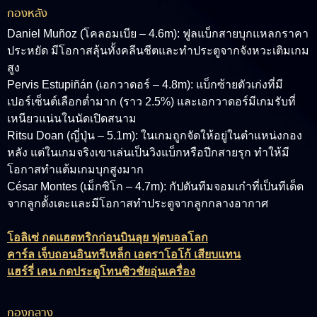
กองหลัง
Daniel Muñoz (โคลอมเบีย – 4.6m): ฟูลแบ็กสายบุกแหลกราคา
ประหยัด มีโอกาสลุ้นทั้งคลีนชีตและทำประตูจากจังหวะเติมเกม
สูง
Pervis Estupiñán (เอกวาดอร์ – 4.8m): แบ็กซ้ายตัวเก่งที่มี
เปอร์เซ็นต์เลือกต่ำมาก (ราว 2.5%) และเอกวาดอร์มีเกมรับที่
เหนียวแน่นในนัดเปิดสนาม
Ritsu Doan (ญี่ปุ่น – 5.1m): ในเกมถูกจัดให้อยู่ในตำแหน่งกอง
หลัง แต่ในเกมจริงเขาเล่นเป็นวิงแบ็กหรือปีกสายรุก ทำให้มี
โอกาสทำแต้มเกมบุกสูงมาก
César Montes (เม็กซิโก – 4.7m): กัปตันทีมจอมเก๋าที่เป็นทีเด็ด
จากลูกตั้งเตะและมีโอกาสทำประตูจากลูกกลางอากาศ
โอลิเซ่ กดแฮตทริกก่อนบินลุย ฟุตบอลโลก
คาร์ล เจ็บถอนอินทรีเหล็ก เอดราโอโก้ เสียบแทน
แฮร์รี่ เคน กดประตูโทนซิวชัยอุ่นเครื่อง
กองกลาง