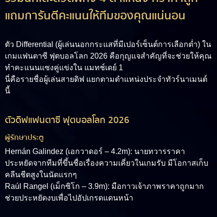
แถมการันตีคะแนนให้ทีมของคุณแน่นอน
ตัว Differential (ผู้เล่นนอกกระแสที่มีเปอร์เซ็นต์การเลือกต่ำ) ใน
เกมแฟนตาซี ฟุตบอลโลก 2026 คือกุญแจสำคัญที่จะช่วยให้คุณ
ทำคะแนนแซงคู่แข่งใน แมทช์เดย์ 1
นี่คือรายชื่อผู้เล่นสายดิฟ แยกตามตำแหน่งประจำทัวร์นาเมนต์
นี้
ตัวดิฟแฟนตาซี ฟุตบอลโลก 2026
ผู้รักษาประตู
Hernán Galindez (เอกวาดอร์ – 4.2m): นายทวารราคา
ประหยัดจากทีมที่ขึ้นชื่อเรื่องความเคี่ยวในเกมรับ มีโอกาสเก็บ
คลีนชีตสูงในนัดแรกๆ
Raúl Rangel (เม็กซิโก – 3.9m): มือกาวเจ้าภาพราคาถูกมาก
ช่วยประหยัดงบเพื่อไปอัปเกรดแดนหน้า