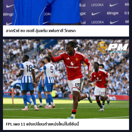
ลาครัวซ์ ซบ เชลซี ลุ้นแต้ม แฟนตาซี วีกแรก
FPL เผย 11 แข้งเปลี่ยนตำแหน่งใหม่ในซีซั่นนี้