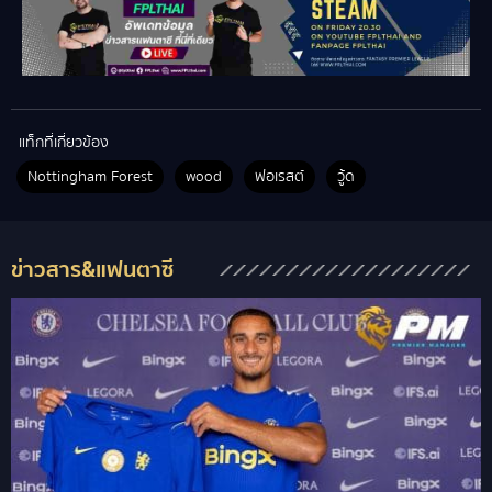
แท็กที่เกี่ยวข้อง
Nottingham Forest
wood
ฟอเรสต์
วู้ด
ข่าวสาร&แฟนตาซี