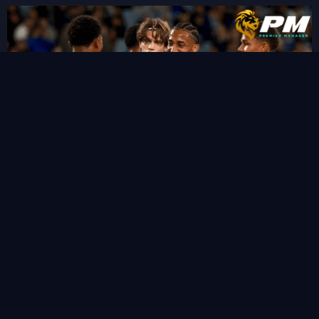
“ชูเอา เปโดร” ซัดแฮททริคสายฟ้าแลบ!พลิกนรกพาเชลซี อัด เวสเทิร์น
ซิดนีย์ 6-4