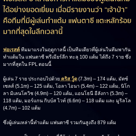
ได้อย่างยอดเยี่ยม เมื่อมีรายงานว่า “เจ้าป่า”
คือทีมที่มีผู้เล่นทำแต้ม แฟนตาซี แตะหลักร้อย
มากที่สุดในลีกเวลานี้
ฟอเรสต์
ทีมมาแรงในฤดูกาลนี้ เป็นทีมเดียวที่ผู้เล่นในทีมพากัน
ทำแต้มใน แฟนตาซี พรีเมียร์ลีก ทะลุ 100 แต้ม ได้ถึง 7 ราย ซึ่ง
มากที่สุดใน FPL ตอนนี้
ผู้เล่น 7 ราย ประกอบไปด้วย
คริส วู้ด
(7.3m)
– 174 แต้ม,
มัตซ์
เซลส์ (5.1m)
– 125 แต้ม,
โอลา ไอนา (5.4m)
– 122 แต้ม,
นิโก
ลา มิเลนโควิช (4.9m)
– 120 แต้ม,
แอนโธนี อีลังกา (5.3m)
–
118 แต้ม,
มอร์แกน กิบบ์ส ไวท์ (6.6m)
– 118 แต้ม และ
มูริลโล
(4.7m)
– 102 แต้ม
ซึ่งผู้เล่นเหล่านี้ทำแต้ม แฟนตาซี รวมกันสูงถึง 879 แต้ม