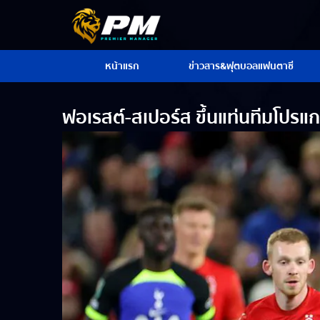
หน้าแรก
ข่าวสาร&ฟุตบอลแฟนตาซี
ฟอเรสต์-สเปอร์ส ขึ้นแท่นทีมโปรแ