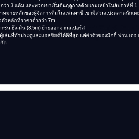
่า 3 แต้ม และพวกเขาเริ่มต้นฤดูกาลด้วยเกมเหย้าในสัปดาห์ที่ 1 กั
าหมายหลักของผู้จัดการทีมในแฟนตาซี เขามีส่วนแบ่งตลาดนักเตะอยู่ที
งตัวหลักที่ราคาต่ำกว่า 7m
ากซน ฮึง-มิน (8.5m) ย้ายออกจากสเปอร์ส
่นที่ทำประตูและแอสซิสต์ได้ดีที่สุด แต่ค่าตัวของมิกกี้ ฟาน เดอ เวน 
กัด