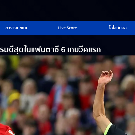
ตารางคะแนน
Live Score
ไฮไลท์บอล
กรมดีสุดในแฟนตาซี 6 เกมวีคแรก