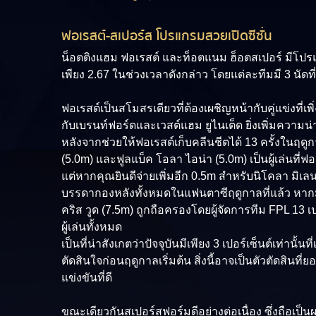
ฟอเรสต์-สเปอร์ส โปรแกรมสวยเปิดซีซั่น
น็อตติงแฮม ฟอเรสต์ และท็อตแนม ฮ็อตสเปอร์ มีโปร
เพียง 2.67 ในช่วงเวลาดังกล่าว โดยแต่ละทีมมี 3 นัด
ฟอเรสต์เป็นสโมสรเดียวที่ต้องเผชิญหน้ากับคู่แข่งที่เพ
กับเบรนท์ฟอร์ดและเวสต์แฮม ยูไนเต็ด ยิ่งเพิ่มความน่า
หลังจากช่วยให้ฟอเรสต์เก็บคลีนชีตได้ 13 ครั้งในฤดูกาลที
(5.0m) และฟูลแบ็ค โอลา ไอน่า (5.0m) เป็นผู้เล่นที่ฟ
แต่หากคุณยินดีจ่ายเพิ่มอีก 0.5m สำหรับนิโคลา มิเลนโค
บรรดากองหลังทั้งหมดในแฟนตาซีฤดูกาลที่แล้ว หากม
คริส วูด (7.5m) ถูกถือครองโดยผู้จัดการทีม FPL 13 
ผู้เล่นทั้งหมด
เป็นที่น่าสังเกตว่าปัจจุบันมีเพียง 3 เปอร์เซ็นต์เท่
ตัดสินใจก่อนฤดูกาลเริ่มต้น สิ่งนี้อาจเป็นตัวตัดสิน
แข่งขันที่ดี
ขณะเดียวกันสเปอร์สฟอร์มดีอย่างต่อเนื่อง ซึ่งถ