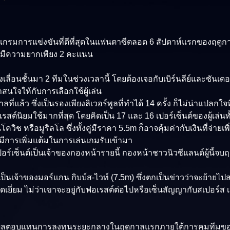
แกรมการแข่งขันที่ดีที่สุดในแฟนตาซีตลอด 6 สัปดาห์แรกของฤดูกา
ที่มีความยากเพียง 2 คะแนน
ิ่งเลื่อนชั้นมา 2 ทีมในช่วงเวลานี้ โดยต้องเจอกับเบิร์นลีย์และซันเ
สนใจให้กับการเลือกใช้ผู้เล่น
่แล้ว ซึ่งเป็นรองเพียงลิเวอร์พูลที่ทำได้ 14 ครั้ง ก็ไม่น่าแปลกใจที่
อเรสต์นิยมใช้มากที่สุด โดยคิดเป็น 17 และ 16 เปอร์เซ็นต์ของผู้เล่
วิช หรือมูริลโล ซึ่งทั้งคู่มีราคา 5.5m ก็อาจคุ้มค่ากับเงินที่จ่ายเ
ีการเพิ่มแต้มในการเล่นเกมรับเข้ามา
เปอร์เซ็นต์เป็นเจ้าของกองหน้ารายนี้ กองหน้าชาวนิวซีแลนด์ผู้นี้จ
านั้นที่เป็นเจ้าของมอร์แกน กิบบ์ส-ไวท์ (7.5m) ซึ่งตกเป็นข่าวว่าจ
ที่ยอดเยี่ยม ไม่ว่าเขาจะอยู่กับฟอเรสต์ต่อไปหรือเซ็นสัญญากับสเปอ
ือเป็นผลตอบแทนการลงทุนระยะกลางในฤดูกาลแรกภายใต้การคุมทีมข