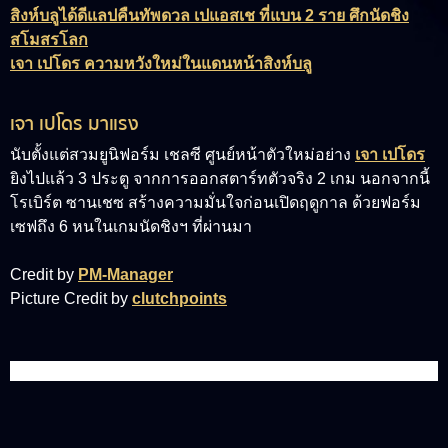
สิงห์บลูได้ดีแลปคืนทัพดวล เปแอสเช ที่แบน 2 ราย ศึกนัดชิง
สโมสรโลก
เจา เปโดร ความหวังใหม่ในแดนหน้าสิงห์บลู
เจา เปโดร มาแรง
นับตั้งแต่สวมยูนิฟอร์ม เชลซี ศูนย์หน้าตัวใหม่อย่าง
เจา เปโดร
ยิงไปแล้ว 3 ประตู จากการออกสตาร์ทตัวจริง 2 เกม นอกจากนี้
โรเบิร์ต ซานเชซ สร้างความมั่นใจก่อนเปิดฤดูกาล ด้วยฟอร์ม
เซฟถึง 6 หนในเกมนัดชิงฯ ที่ผ่านมา
Credit by
PM-Manager
Picture Credit by
clutchpoints