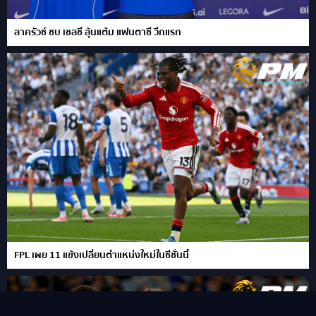
ลาครัวซ์ ซบ เชลซี ลุ้นแต้ม แฟนตาซี วีกแรก
FPL เผย 11 แข้งเปลี่ยนตำแหน่งใหม่ในซีซั่นนี้