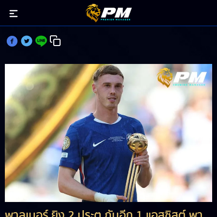
พาลเมอร์ ฉายแสงพา เชลซี เถลิงแชมป์สโมสรโลก
พาลเมอร์ ยิง 2 ประตู กับอีก 1 แอสซิสต์ พา