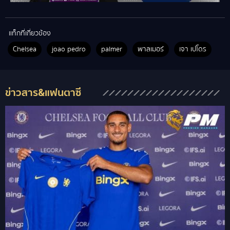
แท็กที่เกี่ยวข้อง
Chelsea
joao pedro
palmer
พาลเมอร์
เจา เปโดร
ข่าวสาร&แฟนตาซี