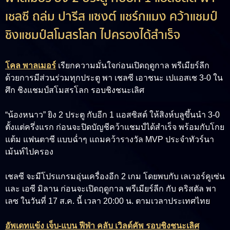
เชลซี ถล่ม ปารีส แซงต์ แชร์กแมง คว้าแชมป์
ชิงแชมป์สโมสรโลก ไปครองได้สำเร็จ
โคล พาลเมอร์
เรียกความมั่นใจก่อนเปิดฤดูกาล พรีเมียร์ลีก
ด้วยการมีส่วนร่วมทุกประตู พา เชลซี เอาชนะ เปแอสเช 3-0 ใน
ศึก ชิงแชมป์สโมสรโลก รอบชิงชนะเลิศ
“น้องหนาว” ยิง 2 ประตู กับอีก 1 แอสซิสต์ ให้สิงห์บลูขึ้นนำ 3-0
ตั้งแต่ครึ่งแรก ก่อนจะปิดบัญชีคว้าแชมป์ได้สำเร็จ พร้อมกับโกย
แต้ม แฟนตาซี แบบฉ่ำๆ แถมคว้ารางวัล MVP ประจำทัวร์นา
เม้นท์ไปครอง
เชลซี จะมีโปรแกรมอุ่นเครื่องอีก 2 เกม โดยพบกับ เลเวอร์คูเซ่น
และ เอซี มิลาน ก่อนจะเปิดฤดูกาล พรีเมียร์ลีก กับ คริสตัล พา
เลซ ในวันที่ 17 ส.ค. นี้ เวลา 20:00 น. ตามเวลาประเทศไทย
อัพเดทแข้ง เจ็บ-แบน ฟีฟ่า คลับ เวิลด์คัพ รอบชิงชนะเลิศ